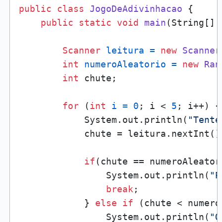
public
class
JogoDeAdivinhacao
 {

public
static
void
main
(String[] 
Scanner
leitura
=
new
Scanner
int
numeroAleatorio
=
new
Ran
int
 chute;

for
 (
int
i
=
0
; i < 
5
; i++) {

            System.out.println(
"Tente
            chute = leitura.nextInt();
if
(chute == numeroAleatori
                System.out.println(
"P
break
;

            } 
else
if
 (chute < numero
                System.out.println(
"O