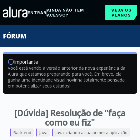
AINDA NÃO TEM
VEJA OS
ENTRAR
ACESSO?
PLANOS
FÓRUM
Importante
Você está vendo a versão anterior da nova experiência da
Alura que estamos preparando para você. Em breve, ela
ganha uma identidade visual novinha totalmente pensada
em potencializar seus estudos!
[Dúvida] Resolução de "faça
como eu fiz"
Back-end
Java
Java: criando a sua primeira aplicação