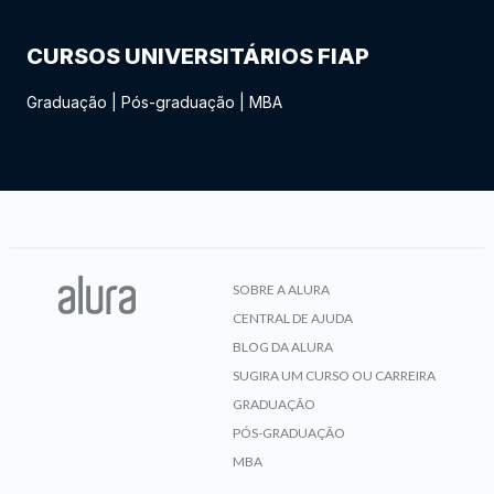
CURSOS UNIVERSITÁRIOS FIAP
Graduação
|
Pós-graduação
|
MBA
SOBRE A ALURA
CENTRAL DE AJUDA
BLOG DA ALURA
SUGIRA UM CURSO OU CARREIRA
GRADUAÇÃO
PÓS-GRADUAÇÃO
MBA