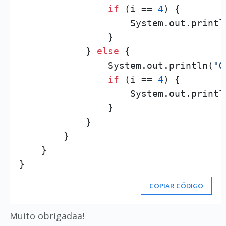
if
 (i == 
4
) {

                    System.out.printl
                }

            } 
else
 {

                System.out.println(
"O
if
 (i == 
4
) {

                    System.out.printl
                }

            }

        }

    }

COPIAR CÓDIGO
Muito obrigadaa!