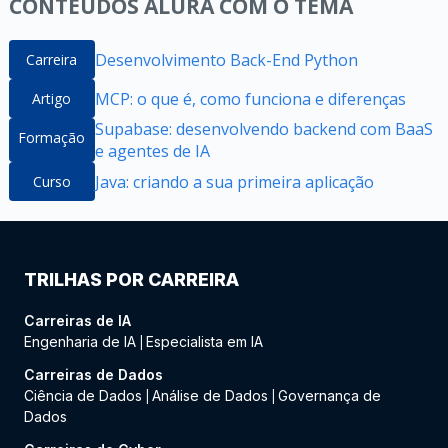
CONTEÚDOS ALURA COM O TEMA
Desenvolvimento Back-End Python
Carreira
MCP: o que é, como funciona e diferenças
Artigo
Supabase: desenvolvendo backend com BaaS
Formação
e agentes de IA
Java: criando a sua primeira aplicação
Curso
TRILHAS POR CARREIRA
Carreiras de IA
Engenharia de IA
Especialista em IA
|
Carreiras de Dados
Ciência de Dados
Análise de Dados
Governança de
|
|
Dados