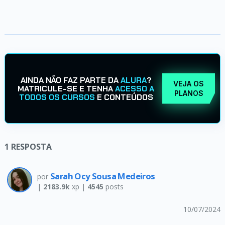
AINDA NÃO FAZ PARTE DA
ALURA
?
VEJA OS
MATRICULE-SE E TENHA
ACESSO A
PLANOS
TODOS OS CURSOS
E CONTEÚDOS
1
RESPOSTA
Sarah Ocy Sousa Medeiros
por
|
2183.9k
xp |
4545
posts
10/07/2024