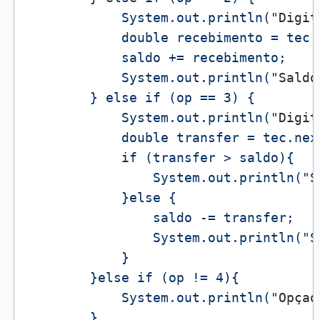
            System.out.println("
Digit
            double recebimento = tec.n
            saldo += recebimento;

            System.out.println("
Saldo
        } else if (op == 3) {

            System.out.println("
Digit
            double transfer = tec.next
            if (transfer > saldo){

                System.out.println("
S
            }else {

                saldo -= transfer;

                System.out.println("
S
            }

        }else if (op != 4){

            System.out.println("
Opçao
        }
