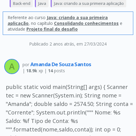
Back-end
Java
Java: criando a sua primeira aplicação
Referente ao curso
Java: criando a sua primeira
aplicação
, no capítulo
Consolidando conhecimentos
e
atividade
Projeto final do desafio
Publicado 2 anos atrás
, em 27/03/2024
Amanda De Souza Santos
por
|
18.9k
xp |
14
posts
public static void main(String[] args) { Scanner
tec = new Scanner(System.in); String nome =
"Amanda"; double saldo = 2574.50; String conta =
"Corrente"; System.out.println(""" Nome: %s
Saldo: %f Tipo de Conta: %s
""".formatted(nome,saldo,conta)); int op = 0;