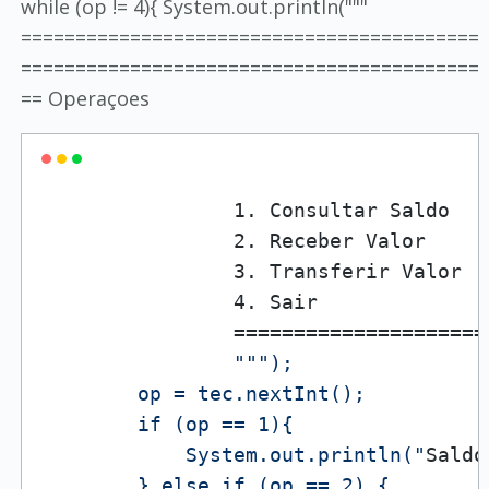
while (op != 4){ System.out.println("""
==========================================
==========================================
== Operaçoes
                1. Consultar Saldo

                2. Receber Valor

                3. Transferir Valor

                4. Sair

                =====================
""
");

        op = tec.nextInt();

        if (op == 1){

            System.out.println("
Saldo
        } else if (op == 2) {
