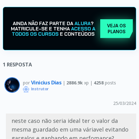
AINDA NÃO FAZ PARTE DA
ALURA
?
VEJA OS
MATRICULE-SE E TENHA
ACESSO A
PLANOS
TODOS OS CURSOS
E CONTEÚDOS
1
RESPOSTA
Vinicius Dias
por
|
2886.9k
xp |
4258
posts
Instrutor
25/03/2024
neste caso não seria ideal ter o valor da
mesma guardado em uma váriavel evitando
gargalos e ganhando em perfomance?