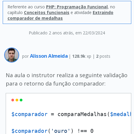
Referente ao curso
PHP: Programação Funcional
, no
capítulo
Conceitos funcionais
e atividade
Extraindo
comparador de medalhas
Publicado 2 anos atrás
, em 22/03/2024
Alisson Almeida
por
|
128.9k
xp |
2
posts
Na aula o instrutor realiza a seguinte validação
para o retorno da função comparador:
$comparador
 = comparaMedalhas(
$medalh
$comparador
(
'ouro'
) !== 0 
