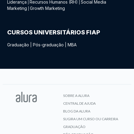
Liderança
Recursos Humanos (RH)
Social Media
|
|
Marketing
Growth Marketing
|
CURSOS UNIVERSITÁRIOS FIAP
Graduação
|
Pós-graduação
|
MBA
SOBRE A ALURA
CENTRAL DE AJUDA
BLOG DA ALURA
SUGIRA UM CURSO OU CARREIRA
GRADUAÇÃO