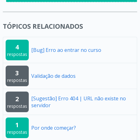
TÓPICOS RELACIONADOS
4
[Bug] Erro ao entrar no curso
respostas
3
Validação de dados
respostas
2
[Sugestão] Erro 404 | URL não existe no
servidor
respostas
1
Por onde começar?
respostas