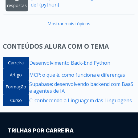
def (python)
respostas
Mostrar mais tópicos
CONTEÚDOS ALURA COM O TEMA
Desenvolvimento Back-End Python
Carreira
MCP: o que é, como funciona e diferenças
Artigo
Supabase: desenvolvendo backend com BaaS
Formação
e agentes de IA
C: conhecendo a Linguagem das Linguagens
Curso
TRILHAS POR CARREIRA