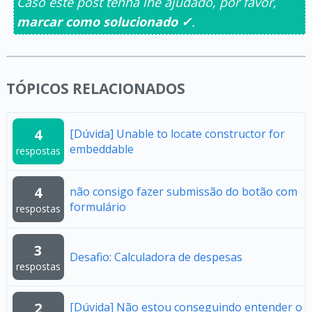
Caso este post tenha lhe ajudado, por favor,
marcar como solucionado ✓
.
TÓPICOS RELACIONADOS
4
[Dúvida] Unable to locate constructor for
embeddable
respostas
4
não consigo fazer submissão do botão com
formulário
respostas
3
Desafio: Calculadora de despesas
respostas
2
[Dúvida] Não estou conseguindo entender o