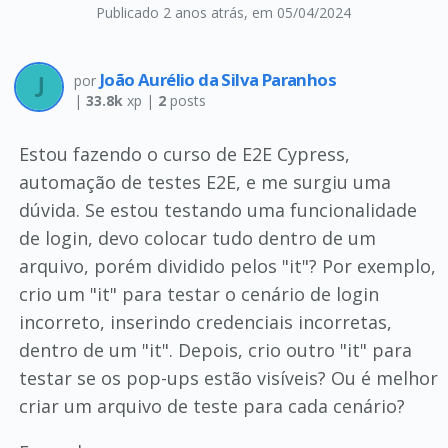
Publicado 2 anos atrás
, em 05/04/2024
João Aurélio da Silva Paranhos
por
|
33.8k
xp |
2
posts
Estou fazendo o curso de E2E Cypress,
automação de testes E2E, e me surgiu uma
dúvida. Se estou testando uma funcionalidade
de login, devo colocar tudo dentro de um
arquivo, porém dividido pelos "it"? Por exemplo,
crio um "it" para testar o cenário de login
incorreto, inserindo credenciais incorretas,
dentro de um "it". Depois, crio outro "it" para
testar se os pop-ups estão visíveis? Ou é melhor
criar um arquivo de teste para cada cenário?