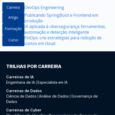
DevOps Engineering
Carreira
Publicando SpringBoot e Frontend em
Artigo
produção
IA aplicada à cibersegurança: ferramentas,
Formação
automação e detecção inteligente
FinOps: crie estratégias para redução de
Curso
custos em cloud
TRILHAS POR CARREIRA
Carreiras de IA
Engenharia de IA
Especialista em IA
|
Carreiras de Dados
Ciência de Dados
Análise de Dados
Governança de
|
|
Dados
Carreiras de Cyber