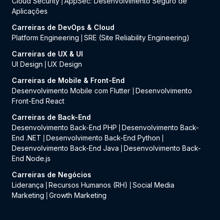
Cloud Security
AppSec: Desenvolvimento Seguro de
|
Aplicações
Carreiras de DevOps & Cloud
Platform Engineering
SRE (Site Reliability Engineering)
|
Carreiras de UX & UI
UI Design
UX Design
|
Carreiras de Mobile & Front-End
Desenvolvimento Mobile com Flutter
Desenvolvimento
|
Front-End React
Carreiras de Back-End
Desenvolvimento Back-End PHP
Desenvolvimento Back-
|
End .NET
Desenvolvimento Back-End Python
|
|
Desenvolvimento Back-End Java
Desenvolvimento Back-
|
End Node.js
Carreiras de Negócios
Liderança
Recursos Humanos (RH)
Social Media
|
|
Marketing
Growth Marketing
|