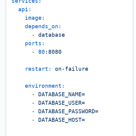
services:
api:
image:
depends_on:
-
database
ports:
-
80
:8080
restart:
on-failure
environment:
-
DATABASE_NAME=
-
DATABASE_USER=
-
DATABASE_PASSWORD=
-
DATABASE_HOST=