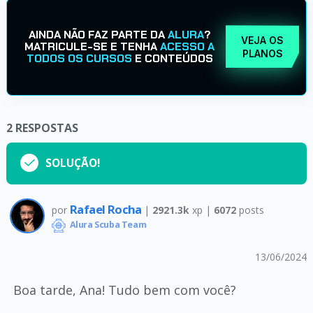
AINDA NÃO FAZ PARTE DA
ALURA
?
VEJA OS
MATRICULE-SE E TENHA
ACESSO A
PLANOS
TODOS OS CURSOS
E CONTEÚDOS
2
RESPOSTAS
SOLUÇÃO!
Rafael Rocha
por
|
2921.3k
xp |
6072
posts
Alura Scuba Team
13/06/2024
Boa tarde, Ana! Tudo bem com você?