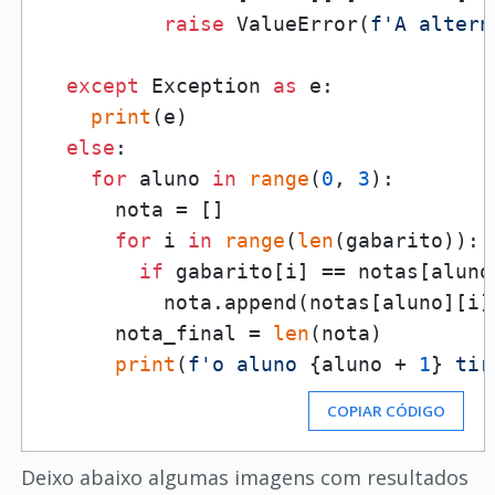
raise
 ValueError(
f'A altern
except
 Exception 
as
 e:

print
(e)

else
:

for
 aluno 
in
range
(
0
, 
3
):

      nota = []

for
 i 
in
range
(
len
(gabarito)):

if
 gabarito[i] == notas[aluno]
          nota.append(notas[aluno][i])
      nota_final = 
len
(nota)

print
(
f'o aluno 
{aluno + 
1
}
 tir
COPIAR CÓDIGO
Deixo abaixo algumas imagens com resultados