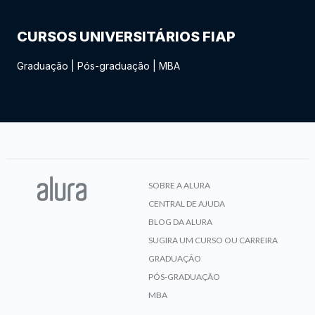
CURSOS UNIVERSITÁRIOS FIAP
Graduação
|
Pós-graduação
|
MBA
SOBRE A ALURA
CENTRAL DE AJUDA
BLOG DA ALURA
SUGIRA UM CURSO OU CARREIRA
GRADUAÇÃO
PÓS-GRADUAÇÃO
MBA