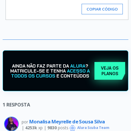
COPIAR CÓDIGO
AINDA NÃO FAZ PARTE DA
ALURA
?
VEJA OS
MATRICULE-SE E TENHA
ACESSO A
PLANOS
TODOS OS CURSOS
E CONTEÚDOS
1
RESPOSTA
Monalisa Meyrelle de Sousa Silva
por
|
4253k
xp |
9830
posts
Alura Scuba Team