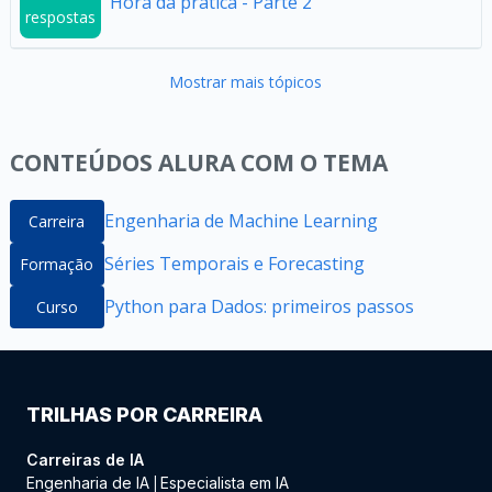
Hora da prática - Parte 2
respostas
Mostrar mais tópicos
CONTEÚDOS ALURA COM O TEMA
Engenharia de Machine Learning
Carreira
Séries Temporais e Forecasting
Formação
Python para Dados: primeiros passos
Curso
TRILHAS POR CARREIRA
Carreiras de IA
Engenharia de IA
Especialista em IA
|