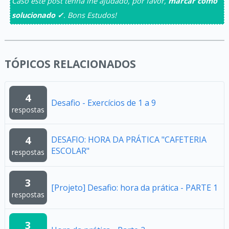
Caso este post tenha lhe ajudado, por favor,
marcar como
solucionado ✓
. Bons Estudos!
TÓPICOS RELACIONADOS
4
Desafio - Exercícios de 1 a 9
respostas
4
DESAFIO: HORA DA PRÁTICA "CAFETERIA
ESCOLAR"
respostas
3
[Projeto] Desafio: hora da prática - PARTE 1
respostas
3