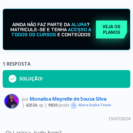
AINDA NÃO FAZ PARTE DA
ALURA
?
VEJA OS
MATRICULE-SE E TENHA
ACESSO A
PLANOS
TODOS OS CURSOS
E CONTEÚDOS
1
RESPOSTA
SOLUÇÃO!
Monalisa Meyrelle de Sousa Silva
por
|
4253k
xp |
9830
posts
Alura Scuba Team
15/07/2024
Oi Larissa, tudo bem?