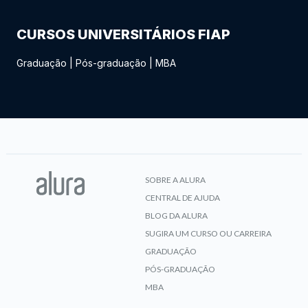
CURSOS UNIVERSITÁRIOS FIAP
Graduação
|
Pós-graduação
|
MBA
SOBRE A ALURA
CENTRAL DE AJUDA
BLOG DA ALURA
SUGIRA UM CURSO OU CARREIRA
GRADUAÇÃO
PÓS-GRADUAÇÃO
MBA