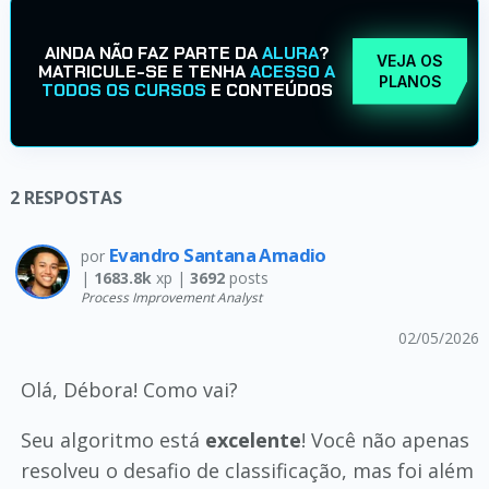
AINDA NÃO FAZ PARTE DA
ALURA
?
VEJA OS
MATRICULE-SE E TENHA
ACESSO A
PLANOS
TODOS OS CURSOS
E CONTEÚDOS
2
RESPOSTAS
Evandro Santana Amadio
por
|
1683.8k
xp |
3692
posts
Process Improvement Analyst
02/05/2026
Olá, Débora! Como vai?
Seu algoritmo está
excelente
! Você não apenas
resolveu o desafio de classificação, mas foi além