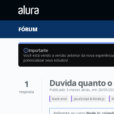
FÓRUM
Importante
Você está vendo a versão anterior da nova experiênci
potencializar seus estudos!
Duvida quanto o 
1
Publicado 3 meses atrás
, em 20/05/20
resposta
Back-end
JavaScript & Node.js
N
Referente ao curso
Node.js: crian