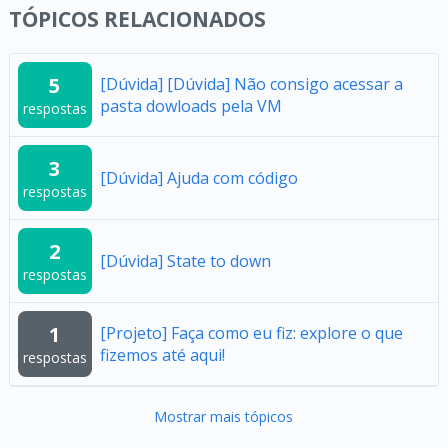
TÓPICOS RELACIONADOS
5
[Dúvida] [Dúvida] Não consigo acessar a
pasta dowloads pela VM
respostas
3
[Dúvida] Ajuda com código
respostas
2
[Dúvida] State to down
respostas
1
[Projeto] Faça como eu fiz: explore o que
fizemos até aqui!
respostas
Mostrar mais tópicos