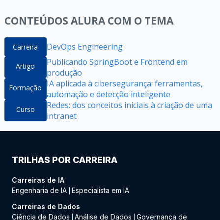
CONTEÚDOS ALURA COM O TEMA
DevOps Engineering
Carreira
Publicando SpringBoot e Frontend em
Artigo
produção
IA aplicada à cibersegurança: ferramentas,
Formação
automação e detecção inteligente
Redes: dos conceitos iniciais à criação de uma
Curso
intranet
TRILHAS POR CARREIRA
Carreiras de IA
Engenharia de IA
Especialista em IA
|
Carreiras de Dados
Ciência de Dados
Análise de Dados
Governança de
|
|