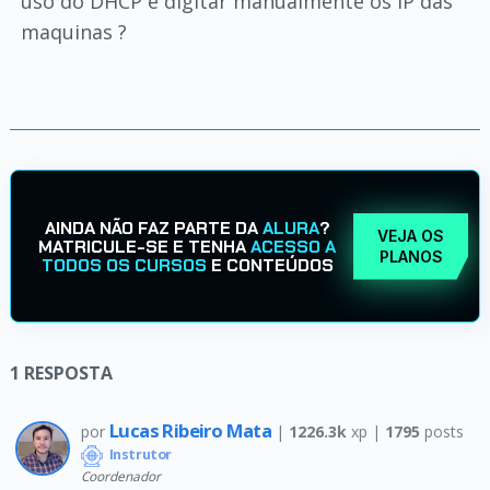
uso do DHCP e digitar manualmente os IP das
maquinas ?
AINDA NÃO FAZ PARTE DA
ALURA
?
VEJA OS
MATRICULE-SE E TENHA
ACESSO A
PLANOS
TODOS OS CURSOS
E CONTEÚDOS
1
RESPOSTA
Lucas Ribeiro Mata
por
|
1226.3k
xp |
1795
posts
Instrutor
Coordenador