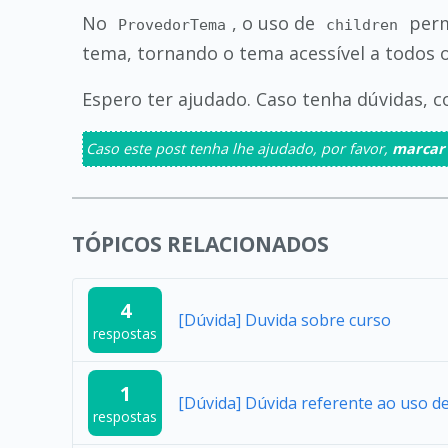
No
, o uso de
perm
ProvedorTema
children
tema, tornando o tema acessível a todos 
Espero ter ajudado. Caso tenha dúvidas, 
Caso este post tenha lhe ajudado, por favor,
marcar
TÓPICOS RELACIONADOS
4
[Dúvida] Duvida sobre curso
respostas
1
[Dúvida] Dúvida referente ao uso 
respostas