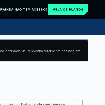
VEJA OS PLANOS
AR
AINDA NÃO TEM ACESSO?
uma identidade visual novinha totalmente pensada em
n
, no capítulo
Trabalhando com temas
e