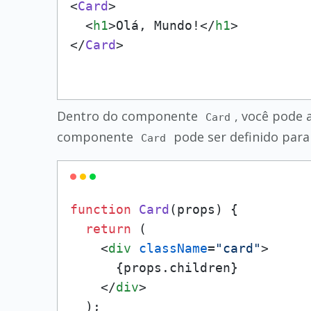
<
Card
>

<
h1
>
Olá, Mundo!
</
h1
>
</
Card
Dentro do componente
, você pode 
Card
componente
pode ser definido para
Card
function
Card
(
props
) {

return
 (

<
div
className
=
"card"
>
      {props.children}

</
div
>
  );
