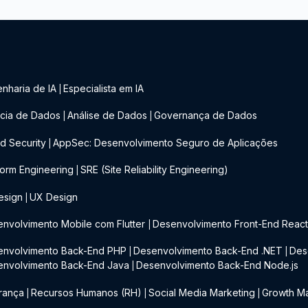
nharia de IA
Especialista em IA
|
cia de Dados
Análise de Dados
Governança de Dados
|
|
d Security
AppSec: Desenvolvimento Seguro de Aplicações
|
form Engineering
SRE (Site Reliability Engineering)
|
esign
UX Design
|
nvolvimento Mobile com Flutter
Desenvolvimento Front-End Reac
|
envolvimento Back-End PHP
Desenvolvimento Back-End .NET
Des
|
|
envolvimento Back-End Java
Desenvolvimento Back-End Node.js
|
rança
Recursos Humanos (RH)
Social Media Marketing
Growth Ma
|
|
|