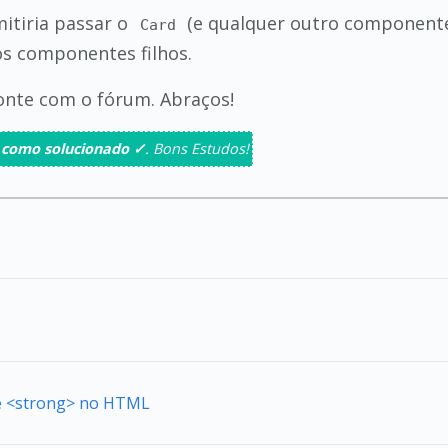
itiria passar o
(e qualquer outro componente
Card
os componentes filhos.
conte com o fórum. Abraços!
 como solucionado ✓
. Bons Estudos!
de <strong> no HTML