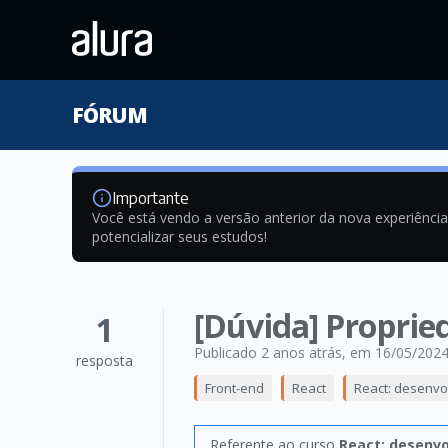
FÓRUM
Importante
Você está vendo a versão anterior da nova experiênci
potencializar seus estudos!
[Dúvida] Proprie
1
Publicado 2 anos atrás
, em 16/05/202
resposta
Front-end
React
React: desenvo
Referente ao curso
React: desenv