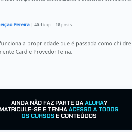
eição Pereira
|
40.1k
xp |
18
posts
unciona a propriedade que é passada como children.
ente Card e ProvedorTema.
AINDA NÃO FAZ PARTE DA
ALURA
?
MATRICULE-SE E TENHA
ACESSO A TODOS
OS CURSOS
E CONTEÚDOS