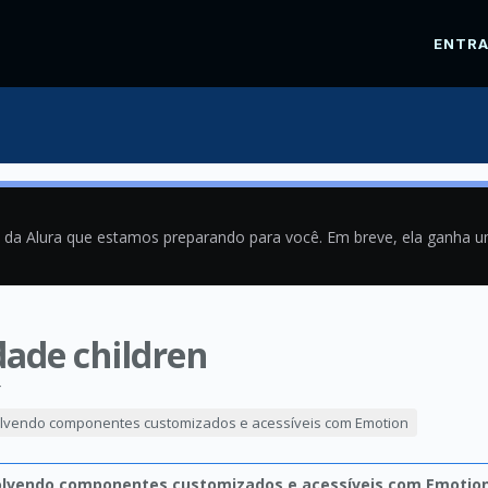
ENTR
a da Alura que estamos preparando para você. Em breve, ela ganha 
dade children
4
lvendo componentes customizados e acessíveis com Emotion
olvendo componentes customizados e acessíveis com Emotio