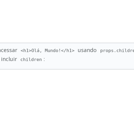
acessar
usando
<h1>Olá, Mundo!</h1>
props.childr
 incluir
:
children