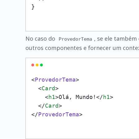
No caso do
, se ele também 
ProvedorTema
outros componentes e fornecer um contex
<
ProvedorTema
>

<
Card
>
<
h1
>
Olá, Mundo!
</
h1
>
</
Card
>
</
ProvedorTema