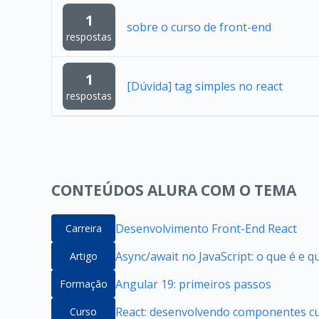
1
sobre o curso de front-end
respostas
1
[Dúvida] tag simples no react
respostas
CONTEÚDOS ALURA COM O TEMA
Desenvolvimento Front-End React
Carreira
Async/await no JavaScript: o que é e 
Artigo
Angular 19: primeiros passos
Formação
React: desenvolvendo componentes cu
Curso