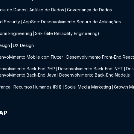
cia de Dados
Análise de Dados
Governança de Dados
|
|
d Security
AppSec: Desenvolvimento Seguro de Aplicações
|
form Engineering
SRE (Site Reliability Engineering)
|
esign
UX Design
|
nvolvimento Mobile com Flutter
Desenvolvimento Front-End Reac
|
envolvimento Back-End PHP
Desenvolvimento Back-End .NET
Des
|
|
envolvimento Back-End Java
Desenvolvimento Back-End Node.js
|
rança
Recursos Humanos (RH)
Social Media Marketing
Growth Ma
|
|
|
IAP