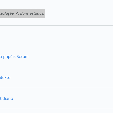
solução ✓
. Bons estudos.
do papéis Scrum
ntexto
tidiano