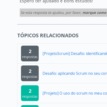
Espero ter ajudado e bons estudos!
Se esta resposta te ajudou, por favor,
marque como 
TÓPICOS RELACIONADOS
2
[ProjetoScrum] Desafio: identifican
respostas
2
Desafio: aplicando Scrum no seu co
respostas
2
[Projeto] O uso do scrum no meu co
respostas