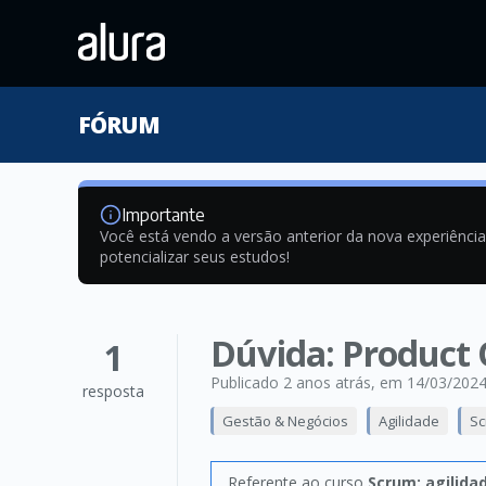
FÓRUM
Importante
Você está vendo a versão anterior da nova experiênci
potencializar seus estudos!
Dúvida: Product
1
Publicado 2 anos atrás
, em 14/03/202
resposta
Gestão & Negócios
Agilidade
Sc
Referente ao curso
Scrum: agilida