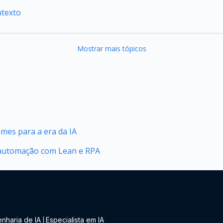
ntexto
Mostrar mais tópicos
mes para a era da IA
automação com Lean e RPA
nharia de IA
Especialista em IA
|