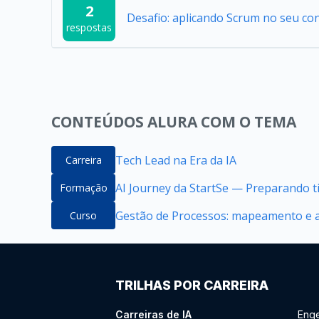
2
Desafio: aplicando Scrum no seu co
respostas
CONTEÚDOS ALURA COM O TEMA
Tech Lead na Era da IA
Carreira
AI Journey da StartSe — Preparando ti
Formação
Gestão de Processos: mapeamento e 
Curso
TRILHAS POR CARREIRA
Carreiras de IA
Enge