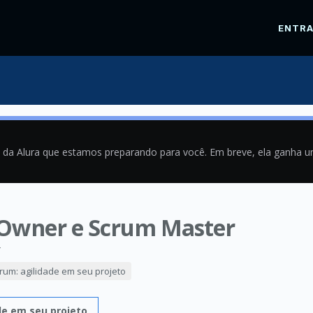
ENTR
a da Alura que estamos preparando para você. Em breve, ela ganha 
 Owner e Scrum Master
4
rum: agilidade em seu projeto
de em seu projeto