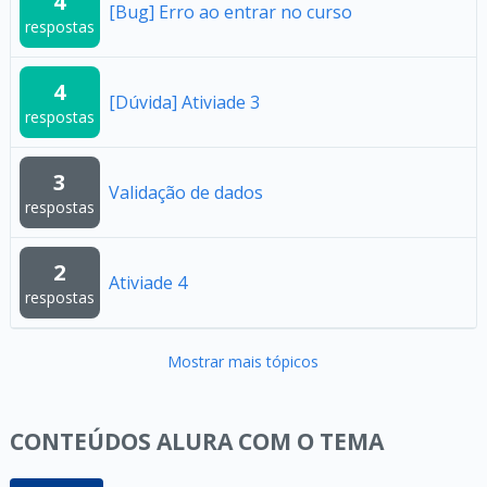
4
[Bug] Erro ao entrar no curso
respostas
4
[Dúvida] Ativiade 3
respostas
3
Validação de dados
respostas
2
Ativiade 4
respostas
Mostrar mais tópicos
CONTEÚDOS ALURA COM O TEMA