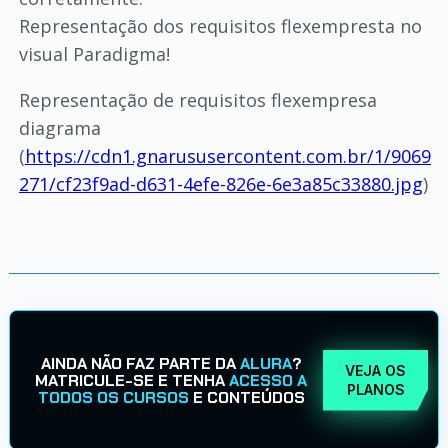
Representação dos requisitos flexempresta no
visual Paradigma!
Representação de requisitos flexempresa
diagrama
(
https://cdn1.gnarususercontent.com.br/1/9069
271/cf23f9ad-d631-4efe-826e-6e3a85c33880.jpg
)
AINDA NÃO FAZ PARTE DA
ALURA
?
VEJA OS
MATRICULE-SE E TENHA
ACESSO A
PLANOS
TODOS OS CURSOS
E CONTEÚDOS