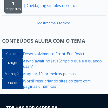
1
[Dúvida] tag simples no react
respostas
Mostrar mais tópicos
CONTEÚDOS ALURA COM O TEMA
Desenvolvimento Front-End React
Carreira
Async/await no JavaScript: o que é e quando
Artigo
usar?
Angular 19: primeiros passos
Formação
WordPress: criando sites do zero com
Curso
páginas dinâmicas
TRILHAS POR CARREIRA