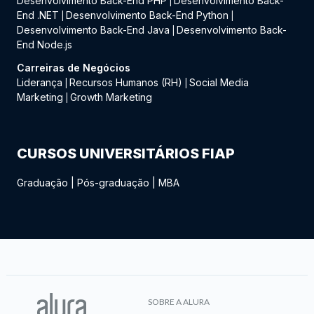
Desenvolvimento Back-End PHP
Desenvolvimento Back-
|
End .NET
Desenvolvimento Back-End Python
|
|
Desenvolvimento Back-End Java
Desenvolvimento Back-
|
End Node.js
Carreiras de Negócios
Liderança
Recursos Humanos (RH)
Social Media
|
|
Marketing
Growth Marketing
|
CURSOS UNIVERSITÁRIOS FIAP
Graduação
|
Pós-graduação
|
MBA
SOBRE A ALURA