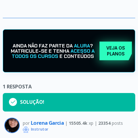
AINDA NÃO FAZ PARTE DA
ALURA
?
VEJA OS
MATRICULE-SE E TENHA
ACESSO A
PLANOS
TODOS OS CURSOS
E CONTEÚDOS
1
RESPOSTA
SOLUÇÃO!
Lorena Garcia
por
|
15505.4k
xp |
23354
posts
Instrutor