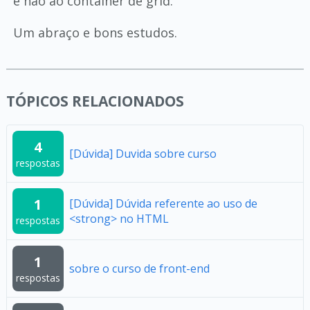
e não ao container de grid.
Um abraço e bons estudos.
TÓPICOS RELACIONADOS
4
[Dúvida] Duvida sobre curso
respostas
1
[Dúvida] Dúvida referente ao uso de
<strong> no HTML
respostas
1
sobre o curso de front-end
respostas