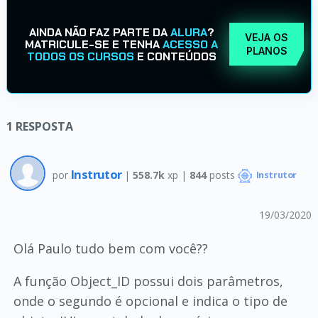
AINDA NÃO FAZ PARTE DA
ALURA
?
VEJA OS
MATRICULE-SE E TENHA
ACESSO A
PLANOS
TODOS OS CURSOS
E CONTEÚDOS
1
RESPOSTA
Instrutor
por
|
558.7k
xp |
844
posts
Instrutor
19/03/2020
Olá Paulo tudo bem com você??
A função Object_ID possui dois parâmetros,
onde o segundo é opcional e indica o tipo de