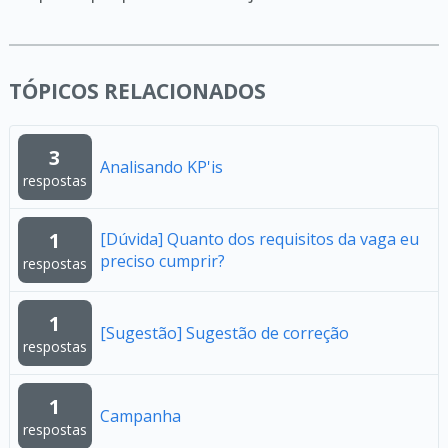
TÓPICOS RELACIONADOS
3
Analisando KP'is
respostas
1
[Dúvida] Quanto dos requisitos da vaga eu
preciso cumprir?
respostas
1
[Sugestão] Sugestão de correção
respostas
1
Campanha
respostas