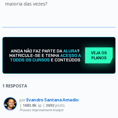
maioria das vezes?
AINDA NÃO FAZ PARTE DA
ALURA
?
VEJA OS
MATRICULE-SE E TENHA
ACESSO A
PLANOS
TODOS OS CURSOS
E CONTEÚDOS
1
RESPOSTA
Evandro Santana Amadio
por
|
1683.8k
xp |
3692
posts
Process Improvement Analyst