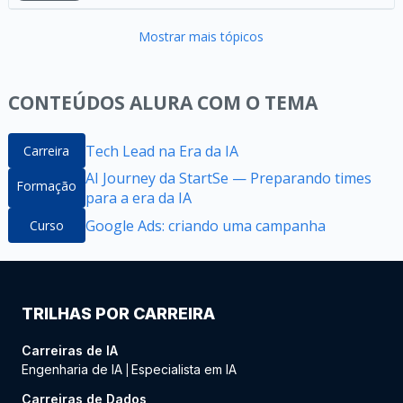
Mostrar mais tópicos
CONTEÚDOS ALURA COM O TEMA
Tech Lead na Era da IA
Carreira
AI Journey da StartSe — Preparando times
Formação
para a era da IA
Google Ads: criando uma campanha
Curso
TRILHAS POR CARREIRA
Carreiras de IA
Engenharia de IA
Especialista em IA
|
Carreiras de Dados