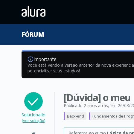
FÓRUM
Importante
Você está vendo a versão anterior da nova experiênci
potencializar seus estudos!
[Dúvida] o meu 
Publicado 2 anos atrás
, em 26/03/2
Solucionado
Back-end
Fundamentos de Prog
(ver solução)
Referente ao curso
Lógica de p