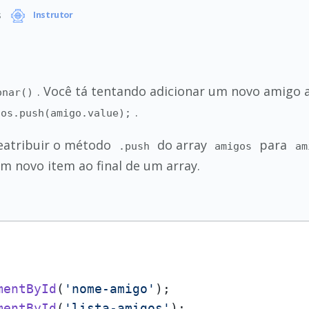
s
Instrutor
. Você tá tentando adicionar um novo amigo 
onar()
.
gos.push(amigo.value);
reatribuir o método
do array
para
.push
amigos
am
m novo item ao final de um array.
mentById
(
'nome-amigo'
);

mentById
(
'lista-amigos'
);
