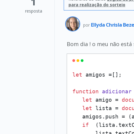
1
para realização do sorteio
resposta
Ellyda Chrisla Bez
por
Bom dia ! o meu não está
let
 amigos =[];

function
adicionar
let
 amigo = 
doc
let
 lista = 
doc
   amigos.
push
 = (
if
  (lista.
text
       lista.
textC