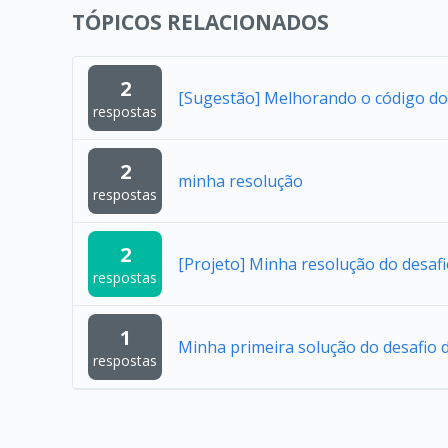
TÓPICOS RELACIONADOS
2
[Sugestão] Melhorando o código do
respostas
2
minha resolução
respostas
2
[Projeto] Minha resolução do desaf
respostas
1
Minha primeira solução do desafio d
respostas