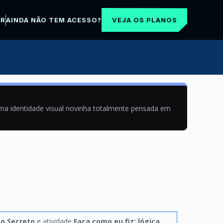
VEJA OS PLANOS
AR
AINDA NÃO TEM ACESSO?
uma identidade visual novinha totalmente pensada em
o Secreto
e atividade
Faça como eu fiz: lógica