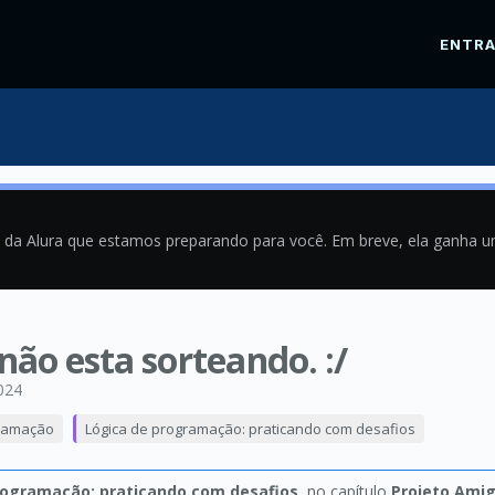
ENTR
a da Alura que estamos preparando para você. Em breve, ela ganha 
não esta sorteando. :/
024
ramação
Lógica de programação: praticando com desafios
rogramação: praticando com desafios
, no capítulo
Projeto Amig