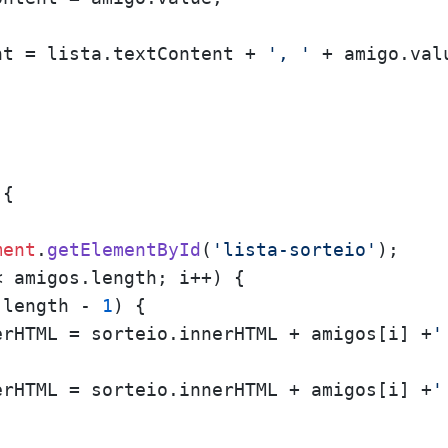
nt
 = lista.
textContent
 + 
', '
 + amigo.
val


ment
.
getElementById
(
'lista-sorteio'
< amigos.
length
; i++) {

.
length
 - 
1
) {

erHTML
 = sorteio.
innerHTML
 + amigos[i] +
'
erHTML
 = sorteio.
innerHTML
 + amigos[i] +
'