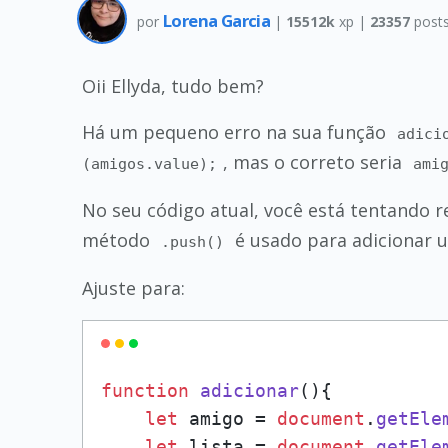
Lorena Garcia
por
|
15512k
xp |
23357
post
Oii Ellyda, tudo bem?
Há um pequeno erro na sua função
adici
, mas o correto seria
(amigos.value);
ami
No seu código atual, você está tentando 
método
é usado para adicionar u
.push()
Ajuste para:
function
adicionar
(
){

let
 amigo = 
document
.
getEle
let
 lista = 
document
.
getEle