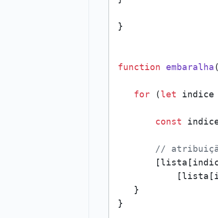
}

function
embaralha
for
 (
let
 indice
const
 indic
// atribuiç
       [lista[indi
           [lista[
   }
