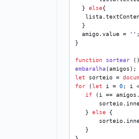
  } 
else
{

   lista.
textConte
  }

  amigo.
value
 = 
''
;
}

function
sortear
embaralha
let
 sorteio = 
docu
for
 (
let
 i = 
0
; i 
if
 (i == amigos
       sorteio.
inn
   } 
else
 {

       sorteio.
inn
   }

}
