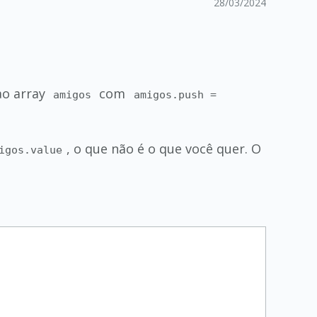
28/03/2024
ao array
com
amigos
amigos.push =
, o que não é o que você quer. O
igos.value