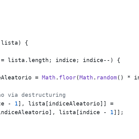
(
lista
) {

 = lista.
length
; indice; indice--) {

eAleatorio = 
Math
.
floor
(
Math
.
random
() * i
ão via destructuring
ce - 
1
], lista[indiceAleatorio]] = 

indiceAleatorio], lista[indice - 
1
]];
