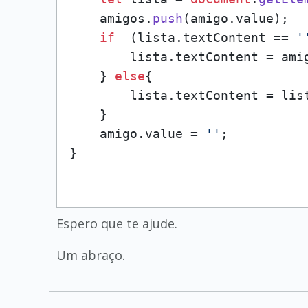
    amigos.
push
(amigo.
value
);

if
  (lista.
textContent
 == 
'
        lista.
textContent
 = ami
    } 
else
{

        lista.
textContent
 = lis
    }

    amigo.
value
 = 
''
;

Espero que te ajude.
Um abraço.