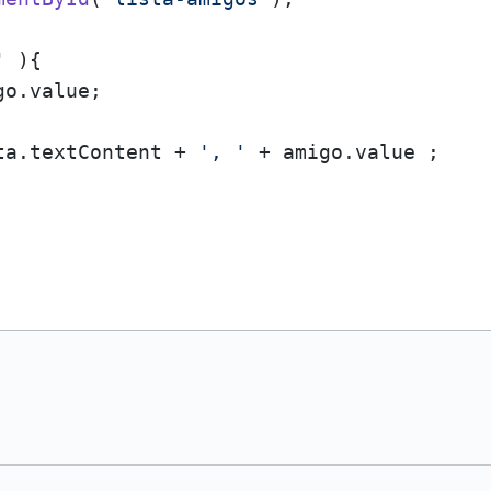
'
 ){

go.
value
; 

ta.
textContent
 + 
', '
 + amigo.
value
 ;
