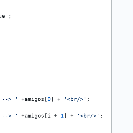
ue
 ;

 --> '
 +amigos[
0
] + 
'<br/>'
;

 --> '
 +amigos[i + 
1
] + 
'<br/>'
;
