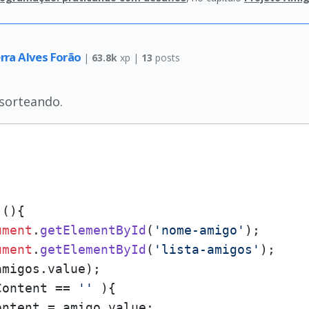
erra Alves Forão
|
63.8k
xp |
13
posts
 sorteando.
 (){

ument
.
getElementById
(
'nome-amigo'
);

ument
.
getElementById
(
'lista-amigos'
);

amigos.
value
);

Content
 == 
''
 ){

ontent
 = amigo.
value
; 
