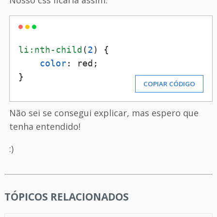
Nosso css ficaria assim:
li
:nth-child
(
2
) {

color
: red;

}
COPIAR CÓDIGO
Não sei se consegui explicar, mas espero que
tenha entendido!
:)
TÓPICOS RELACIONADOS