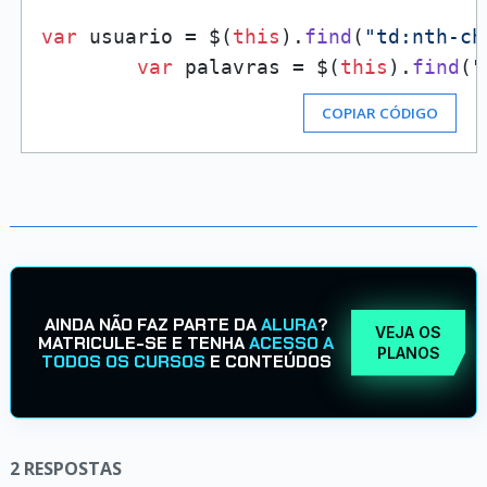
var
 usuario = $(
this
).
find
(
"td:nth-ch
var
 palavras = $(
this
).
find
(
"
COPIAR CÓDIGO
AINDA NÃO FAZ PARTE DA
ALURA
?
VEJA OS
MATRICULE-SE E TENHA
ACESSO A
PLANOS
TODOS OS CURSOS
E CONTEÚDOS
2
RESPOSTAS