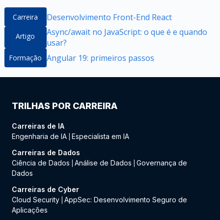
Desenvolvimento Front-End React
Carreira
Async/await no JavaScript: o que é e quando
Artigo
usar?
Angular 19: primeiros passos
Formação
TRILHAS POR CARREIRA
Carreiras de IA
Engenharia de IA
Especialista em IA
|
Carreiras de Dados
Ciência de Dados
Análise de Dados
Governança de
|
|
Dados
Carreiras de Cyber
Cloud Security
AppSec: Desenvolvimento Seguro de
|
Aplicações