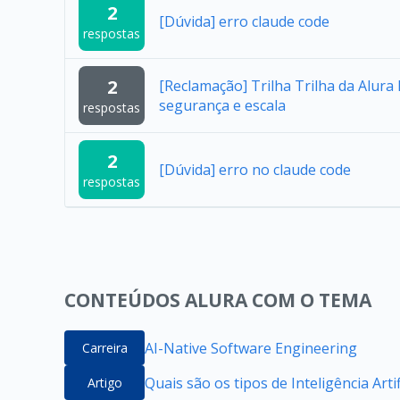
2
[Dúvida] erro claude code
respostas
2
[Reclamação] Trilha Trilha da Alur
segurança e escala
respostas
2
[Dúvida] erro no claude code
respostas
CONTEÚDOS ALURA COM O TEMA
AI-Native Software Engineering
Carreira
Quais são os tipos de Inteligência Artif
Artigo