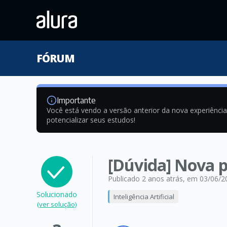
FÓRUM
Importante
Você está vendo a versão anterior da nova experiênci
potencializar seus estudos!
[Dúvida] Nova por
Publicado 2 anos atrás
, em 03/06/2
Solucionado
Inteligência Artificial
(ver solução)