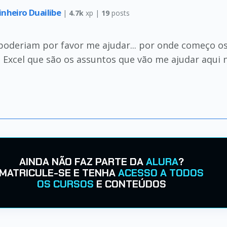
inheiro Duailibe
|
4.7k
xp |
19
posts
oderiam por favor me ajudar... por onde começo os es
 Excel que são os assuntos que vão me ajudar aqui 
AINDA NÃO FAZ PARTE DA
ALURA
?
MATRICULE-SE E TENHA
ACESSO A TODOS
OS CURSOS
E CONTEÚDOS