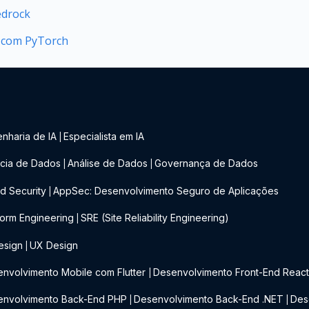
edrock
a com PyTorch
nharia de IA
Especialista em IA
|
cia de Dados
Análise de Dados
Governança de Dados
|
|
d Security
AppSec: Desenvolvimento Seguro de Aplicações
|
form Engineering
SRE (Site Reliability Engineering)
|
esign
UX Design
|
nvolvimento Mobile com Flutter
Desenvolvimento Front-End Reac
|
envolvimento Back-End PHP
Desenvolvimento Back-End .NET
Des
|
|