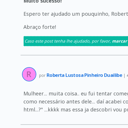
Muito sucesso!
Espero ter ajudado um pouquinho, Roberta
Abraço forte!
Caso este post tenha lhe ajudado, por favor,
marcar
Roberta Lustosa Pinheiro Duailibe
por
|
Mulheer... muita coisa.. eu fui tentar com
como necessário antes dele... daí acabei c
html...?" ...kkkk mas essa ja descobri vou 