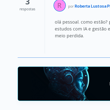
3
Roberta Lustosa P
por
respostas
olá pessoal. como estão? p
estudos com IA e gestão e
meio perdida.