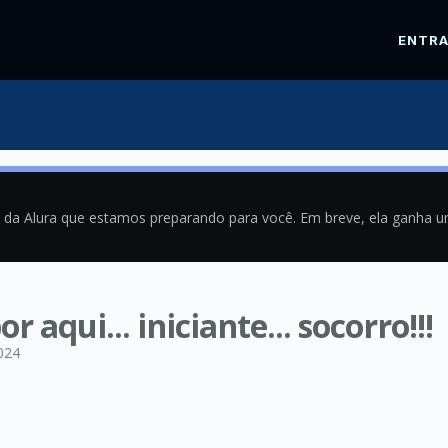
ENTR
a da Alura que estamos preparando para você. Em breve, ela ganha 
 aqui... iniciante... socorro!!!
024