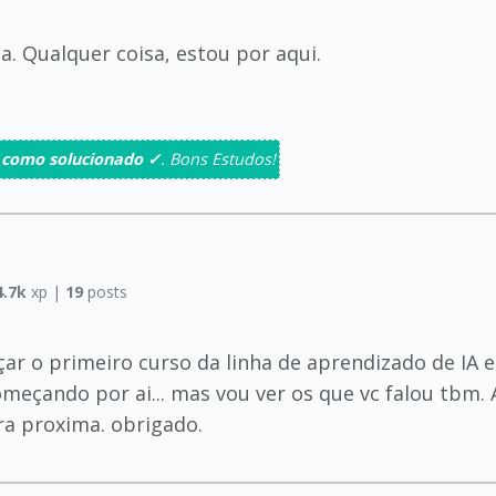
. Qualquer coisa, estou por aqui.
 como solucionado ✓
. Bons Estudos!
4.7k
xp |
19
posts
eçar o primeiro curso da linha de aprendizado de IA
omeçando por ai... mas vou ver os que vc falou tbm. A
pra proxima. obrigado.