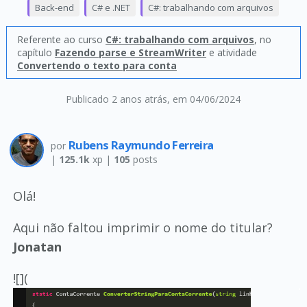
Back-end
C# e .NET
C#: trabalhando com arquivos
Referente ao curso
C#: trabalhando com arquivos
, no
capítulo
Fazendo parse e StreamWriter
e atividade
Convertendo o texto para conta
Publicado 2 anos atrás
, em 04/06/2024
Rubens Raymundo Ferreira
por
|
125.1k
xp |
105
posts
Olá!
Aqui não faltou imprimir o nome do titular?
Jonatan
![](