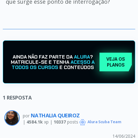
que surge esse ponto de interrogação?
AINDA NÃO FAZ PARTE DA
ALURA
?
VEJA OS
MATRICULE-SE E TENHA
ACESSO A
PLANOS
TODOS OS CURSOS
E CONTEÚDOS
1
RESPOSTA
NATHALIA QUEIROZ
por
|
4584.1k
xp |
10337
posts
Alura Scuba Team
14/06/2024