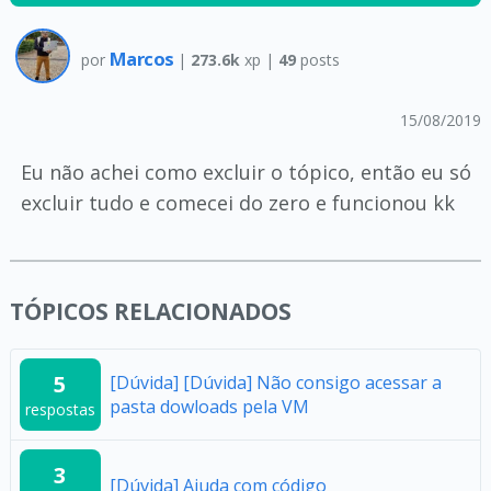
Marcos
por
|
273.6k
xp |
49
posts
15/08/2019
Eu não achei como excluir o tópico, então eu só
excluir tudo e comecei do zero e funcionou kk
TÓPICOS RELACIONADOS
5
[Dúvida] [Dúvida] Não consigo acessar a
pasta dowloads pela VM
respostas
3
[Dúvida] Ajuda com código