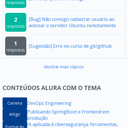
respostas
2
[Bug] Não consigo cadastrar usuário ao
acessar o servidor Ubuntu remotamente
respostas
1
[Sugestão] Erro no curso de git/github
respostas
Mostrar mais tópicos
CONTEÚDOS ALURA COM O TEMA
DevOps Engineering
Carreira
Publicando SpringBoot e Frontend em
Artigo
produção
IA aplicada à cibersegurança: ferramentas,
Formação