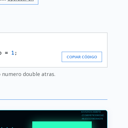
o = 
1
;
COPIAR CÓDIGO
 o numero double atras.