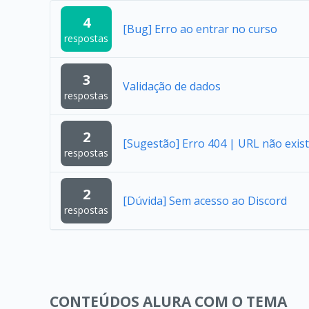
4
[Bug] Erro ao entrar no curso
respostas
3
Validação de dados
respostas
2
[Sugestão] Erro 404 | URL não exist
respostas
2
[Dúvida] Sem acesso ao Discord
respostas
CONTEÚDOS ALURA COM O TEMA