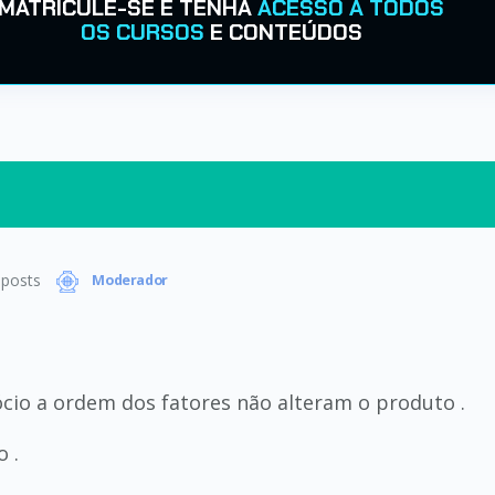
MATRICULE-SE E TENHA
ACESSO A TODOS
OS CURSOS
E CONTEÚDOS
posts
Moderador
ócio a ordem dos fatores não alteram o produto .
 .