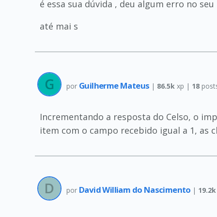
é essa sua dúvida , deu algum erro no seu 
até mai s
Guilherme Mateus
por
|
86.5k
xp |
18
post
Incrementando a resposta do Celso, o imp
item com o campo recebido igual a 1, as 
David William do Nascimento
por
|
19.2k