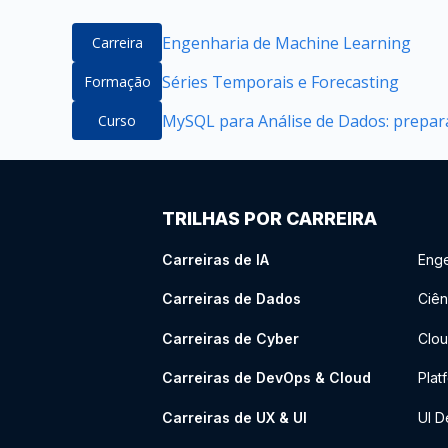
Engenharia de Machine Learning
Carreira
Séries Temporais e Forecasting
Formação
MySQL para Análise de Dados: prepara
Curso
TRILHAS POR CARREIRA
Carreiras de IA
Enge
Carreiras de Dados
Ciên
Carreiras de Cyber
Clou
Carreiras de DevOps & Cloud
Plat
Carreiras de UX & UI
UI D