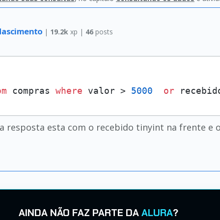
 Nascimento
|
19.2k
xp |
46
posts
om
 compras 
where
 valor > 
5000
or
 recebid
 a resposta esta com o recebido tinyint na frente e
AINDA NÃO FAZ PARTE DA
ALURA
?