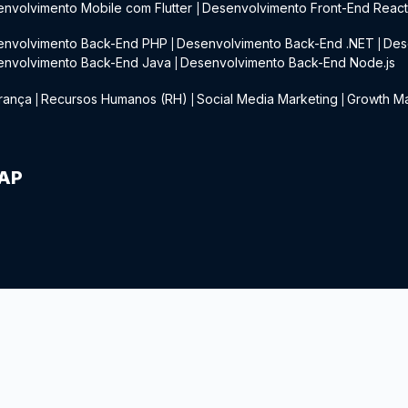
nvolvimento Mobile com Flutter
Desenvolvimento Front-End Reac
|
envolvimento Back-End PHP
Desenvolvimento Back-End .NET
Des
|
|
envolvimento Back-End Java
Desenvolvimento Back-End Node.js
|
rança
Recursos Humanos (RH)
Social Media Marketing
Growth Ma
|
|
|
IAP