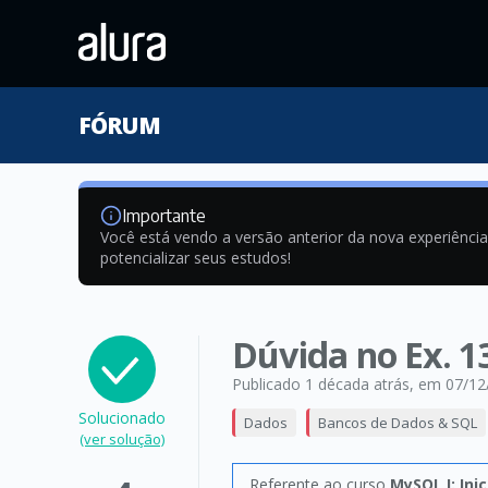
FÓRUM
Importante
Você está vendo a versão anterior da nova experiênci
potencializar seus estudos!
Dúvida no Ex. 1
Publicado 1 década atrás
, em 07/12
Solucionado
Dados
Bancos de Dados & SQL
(ver solução)
Referente ao curso
MySQL I: Ini