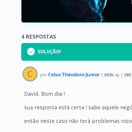
4
RESPOSTAS
SOLUÇÃO!
Celso Theodoro Junior
por
|
303k
xp |
383
David, Bom dia !
sua resposta está certa ! sabe aquele neg
então neste caso não terá problemas nisso