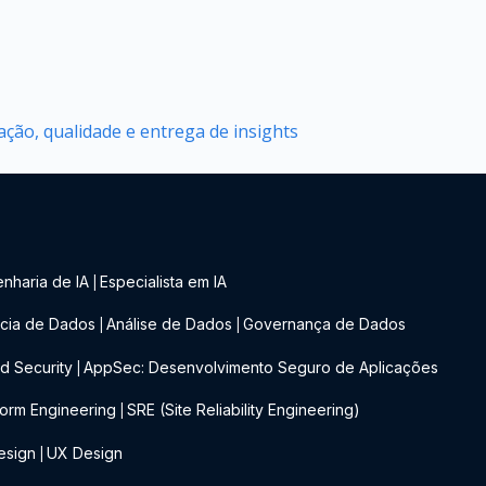
ção, qualidade e entrega de insights
nharia de IA
Especialista em IA
|
cia de Dados
Análise de Dados
Governança de Dados
|
|
d Security
AppSec: Desenvolvimento Seguro de Aplicações
|
form Engineering
SRE (Site Reliability Engineering)
|
esign
UX Design
|