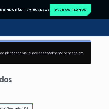
VEJA OS PLANOS
AR
AINDA NÃO TEM ACESSO?
uma identidade visual novinha totalmente pensada em
ados
dade
Operador OR