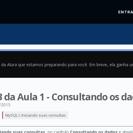
ENTR
a da Alura que estamos preparando para você. Em breve, ela ganha 
3 da Aula 1 - Consultando os d
/2015
MySQL I: Iniciando suas consultas
ciando suas consultas
, no capítulo
Consultando os dados
e ativi