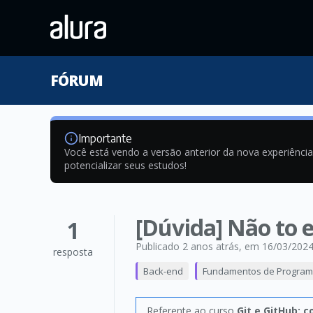
FÓRUM
Importante
Você está vendo a versão anterior da nova experiênci
potencializar seus estudos!
[Dúvida] Não to
1
Publicado 2 anos atrás
, em 16/03/202
resposta
Back-end
Fundamentos de Progra
Referente ao curso
Git e GitHub: 