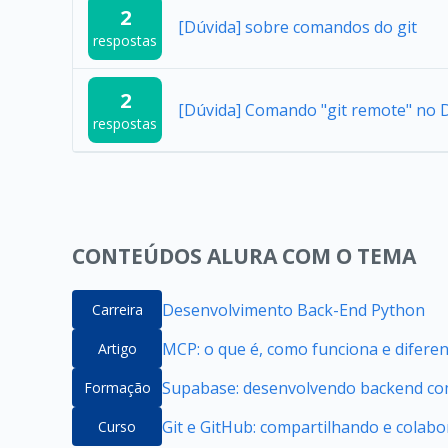
2
[Dúvida] sobre comandos do git
respostas
2
[Dúvida] Comando "git remote" no D
respostas
CONTEÚDOS ALURA COM O TEMA
Desenvolvimento Back-End Python
Carreira
MCP: o que é, como funciona e difere
Artigo
Supabase: desenvolvendo backend com
Formação
Git e GitHub: compartilhando e colab
Curso