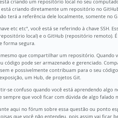
cê está criando um repositório local no seu computa
está criando diretamente um repositório no GitHub
não terá a referência dele localmente, somente no G
have etc etc", você está se referindo à chave SSH. 
epositório local) e o GitHub (repositório remoto).
 forma segura.
 o mesmo que compartilhar um repositório. Quando vo
u código pode ser armazenado e gerenciado. Compar
ssem e possivelmente contribuam para o seu código, 
exposição, um Hub, de projetos Git.
tir-se confuso quando você está aprendendo algo n
 sempre que você ficar com dúvida de algo falado na 
nte aqui no fórum sobre essa questão ou ponto esp
oisas que você não entendeu, pois assim vai ficar 