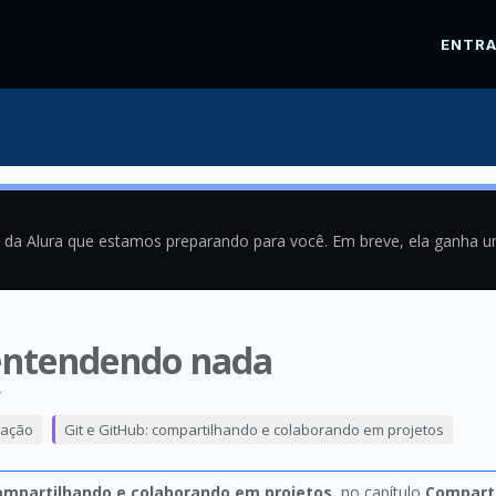
ENTR
a da Alura que estamos preparando para você. Em breve, ela ganha 
 entendendo nada
4
mação
Git e GitHub: compartilhando e colaborando em projetos
compartilhando e colaborando em projetos
, no capítulo
Comparti