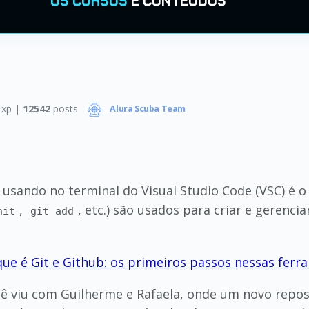
OS CURSOS
E CONTEÚDOS
xp |
12542
posts
Alura Scuba Team
usando no terminal do Visual Studio Code (VSC) é o
,
, etc.) são usados para criar e gerenci
nit
git add
que é Git e Github: os primeiros passos nessas fer
ê viu com Guilherme e Rafaela, onde um novo reposi