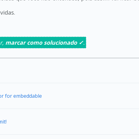
vidas.
r,
marcar como solucionado ✓
.
tor for embeddable
it!