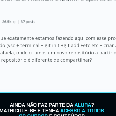
|
26.5k
xp |
37
posts
que exatamente estamos fazendo aqui com esse proto
o (vsc + terminal + git init +git add +etc etc + cria
afaela, onde criamos um novo repositório a partir do
 repositório é diferente de compartilhar?
AINDA NÃO FAZ PARTE DA
ALURA
?
MATRICULE-SE E TENHA
ACESSO A TODOS