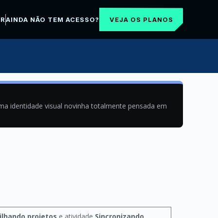
VEJA OS PLANOS
AR
AINDA NÃO TEM ACESSO?
uma identidade visual novinha totalmente pensada em
lhando projetos
e atividade
Sincronizando