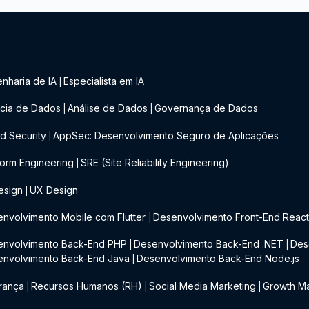
nharia de IA
Especialista em IA
|
cia de Dados
Análise de Dados
Governança de Dados
|
|
d Security
AppSec: Desenvolvimento Seguro de Aplicações
|
form Engineering
SRE (Site Reliability Engineering)
|
esign
UX Design
|
nvolvimento Mobile com Flutter
Desenvolvimento Front-End Reac
|
envolvimento Back-End PHP
Desenvolvimento Back-End .NET
Des
|
|
envolvimento Back-End Java
Desenvolvimento Back-End Node.js
|
rança
Recursos Humanos (RH)
Social Media Marketing
Growth Ma
|
|
|