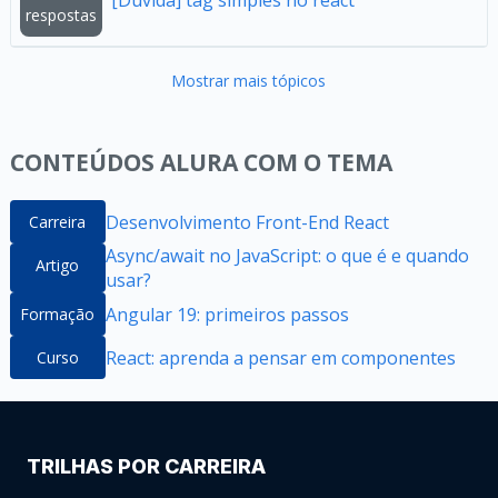
[Dúvida] tag simples no react
respostas
Mostrar mais tópicos
CONTEÚDOS ALURA COM O TEMA
Desenvolvimento Front-End React
Carreira
Async/await no JavaScript: o que é e quando
Artigo
usar?
Angular 19: primeiros passos
Formação
React: aprenda a pensar em componentes
Curso
TRILHAS POR CARREIRA