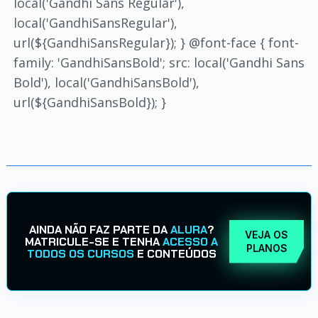
local('Gandhi Sans Regular'),
local('GandhiSansRegular'),
url(${GandhiSansRegular}); } @font-face { font-
family: 'GandhiSansBold'; src: local('Gandhi Sans
Bold'), local('GandhiSansBold'),
url(${GandhiSansBold}); }
AINDA NÃO FAZ PARTE DA
ALURA
?
VEJA OS
MATRICULE-SE E TENHA
ACESSO A
PLANOS
TODOS OS CURSOS
E CONTEÚDOS