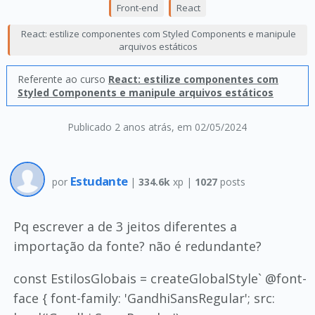
Front-end
React
React: estilize componentes com Styled Components e manipule
arquivos estáticos
Referente ao curso
React: estilize componentes com
Styled Components e manipule arquivos estáticos
Publicado 2 anos atrás
, em 02/05/2024
Estudante
por
|
334.6k
xp |
1027
posts
Pq escrever a de 3 jeitos diferentes a
importação da fonte? não é redundante?
const EstilosGlobais = createGlobalStyle` @font-
face { font-family: 'GandhiSansRegular'; src: