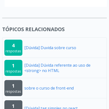
TÓPICOS RELACIONADOS
4
[Dúvida] Duvida sobre curso
respostas
1
[Dúvida] Dúvida referente ao uso de
<strong> no HTML
respostas
1
sobre o curso de front-end
respostas
1
[Dúvida] tag simples no react