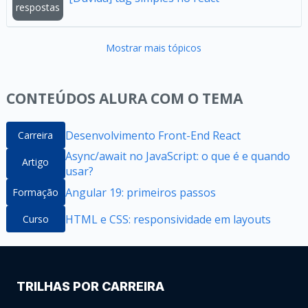
respostas
Mostrar mais tópicos
CONTEÚDOS ALURA COM O TEMA
Desenvolvimento Front-End React
Carreira
Async/await no JavaScript: o que é e quando
Artigo
usar?
Angular 19: primeiros passos
Formação
HTML e CSS: responsividade em layouts
Curso
TRILHAS POR CARREIRA