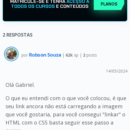
MATRICULE-SE E TENHA
ACESSO A
PLANOS
TODOS OS CURSOS
E CONTEÚDOS
2
RESPOSTAS
Robson Souza
por
|
62k
xp |
2
posts
14/05/2024
Olá Gabriel.
O que eu entendi com o que você colocou, é que
seu link ancora não está carregando a imagem
que você gostaria, para você consegui "linkar" o
HTML com o CSS basta seguir esse passo a