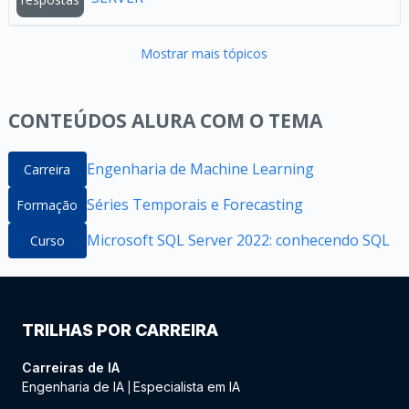
Mostrar mais tópicos
CONTEÚDOS ALURA COM O TEMA
Engenharia de Machine Learning
Carreira
Séries Temporais e Forecasting
Formação
Microsoft SQL Server 2022: conhecendo SQL
Curso
TRILHAS POR CARREIRA
Carreiras de IA
Engenharia de IA
Especialista em IA
|