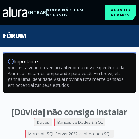
AINDA NÃO TEM
VEJA OS
ENTRAR
ACESSO?
PLANOS
FÓRUM
Importante
Você está vendo a versão anterior da nova experiência da
Alura que estamos preparando para você. Em breve, ela
ganha uma identidade visual novinha totalmente pensada
em potencializar seus estudos!
[Dúvida] não consigo instalar
Dados
Bancos de Dados & SQL
Microsoft SQL Server 2022: conhecendo SQL