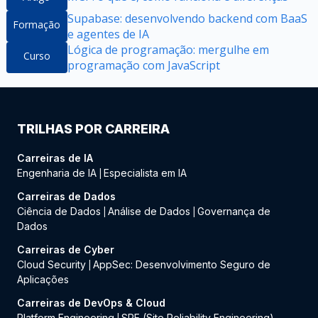
Supabase: desenvolvendo backend com BaaS
Formação
e agentes de IA
Lógica de programação: mergulhe em
Curso
programação com JavaScript
TRILHAS POR CARREIRA
Carreiras de IA
Engenharia de IA
Especialista em IA
|
Carreiras de Dados
Ciência de Dados
Análise de Dados
Governança de
|
|
Dados
Carreiras de Cyber
Cloud Security
AppSec: Desenvolvimento Seguro de
|
Aplicações
Carreiras de DevOps & Cloud
Platform Engineering
SRE (Site Reliability Engineering)