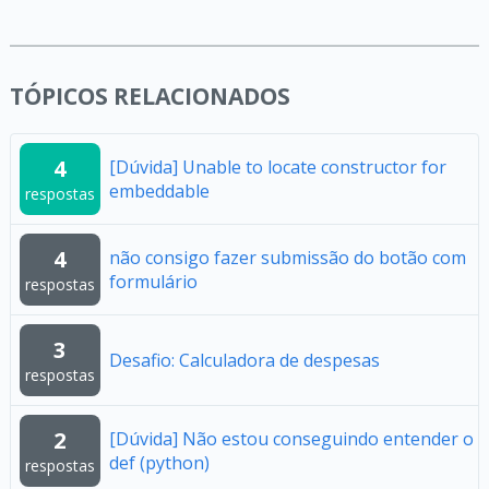
TÓPICOS RELACIONADOS
4
[Dúvida] Unable to locate constructor for
embeddable
respostas
4
não consigo fazer submissão do botão com
formulário
respostas
3
Desafio: Calculadora de despesas
respostas
2
[Dúvida] Não estou conseguindo entender o
def (python)
respostas