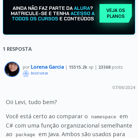
AINDA NÃO FAZ PARTE DA
ALURA
?
VEJA OS
MATRICULE-SE E TENHA
ACESSO A
PLANOS
TODOS OS CURSOS
E CONTEÚDOS
1
RESPOSTA
Lorena Garcia
por
|
15515.2k
xp |
23368
posts
Instrutor
07/06/2024
Oii Levi, tudo bem?
Você está certo ao comparar o
em
namespace
C# com uma função organizacional semelhante
ao
em Java. Ambos são usados para
package