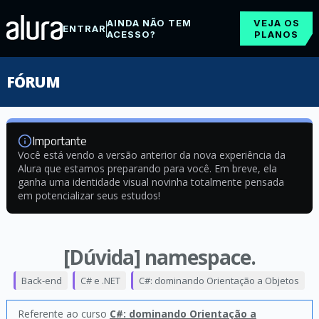
AINDA NÃO TEM
VEJA OS
ENTRAR
ACESSO?
PLANOS
FÓRUM
Importante
Você está vendo a versão anterior da nova experiência da
Alura que estamos preparando para você. Em breve, ela
ganha uma identidade visual novinha totalmente pensada
em potencializar seus estudos!
[Dúvida] namespace.
Back-end
C# e .NET
C#: dominando Orientação a Objetos
Referente ao curso
C#: dominando Orientação a