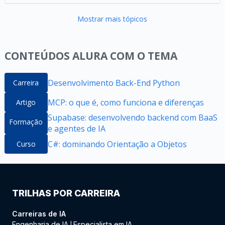
Mostrar mais tópicos
CONTEÚDOS ALURA COM O TEMA
Desenvolvimento Back-End Python
Carreira
MCP: o que é, como funciona e diferenças
Artigo
Supabase: desenvolvendo backend com BaaS
Formação
e agentes de IA
C#: dominando Orientação a Objetos
Curso
TRILHAS POR CARREIRA
Carreiras de IA
Engenharia de IA
Especialista em IA
|