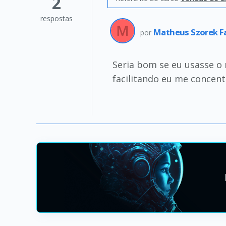
2
respostas
Matheus Szorek F
por
Seria bom se eu usasse o 
facilitando eu me concent