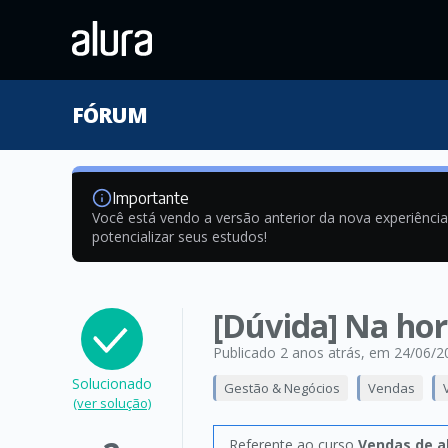
FÓRUM
Importante
Você está vendo a versão anterior da nova experiênci
potencializar seus estudos!
[Dúvida] Na hor
Publicado 2 anos atrás
, em 24/06/2
Solucionado
Gestão & Negócios
Vendas
(ver solução)
Referente ao curso
Vendas de a