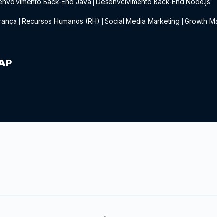
envolvimento Back-End Java
Desenvolvimento Back-End Node.js
|
rança
Recursos Humanos (RH)
Social Media Marketing
Growth Ma
|
|
|
IAP