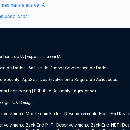
mes para a era da IA
as poderosas
nharia de IA
Especialista em IA
|
cia de Dados
Análise de Dados
Governança de Dados
|
|
d Security
AppSec: Desenvolvimento Seguro de Aplicações
|
form Engineering
SRE (Site Reliability Engineering)
|
esign
UX Design
|
nvolvimento Mobile com Flutter
Desenvolvimento Front-End Reac
|
envolvimento Back-End PHP
Desenvolvimento Back-End .NET
Des
|
|