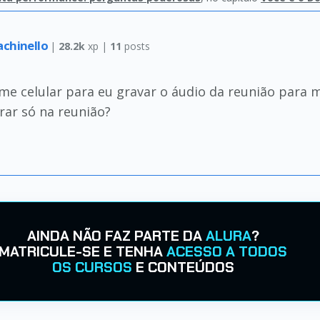
achinello
|
28.2k
xp |
11
posts
me celular para eu gravar o áudio da reunião para 
rar só na reunião?
AINDA NÃO FAZ PARTE DA
ALURA
?
MATRICULE-SE E TENHA
ACESSO A TODOS
OS CURSOS
E CONTEÚDOS