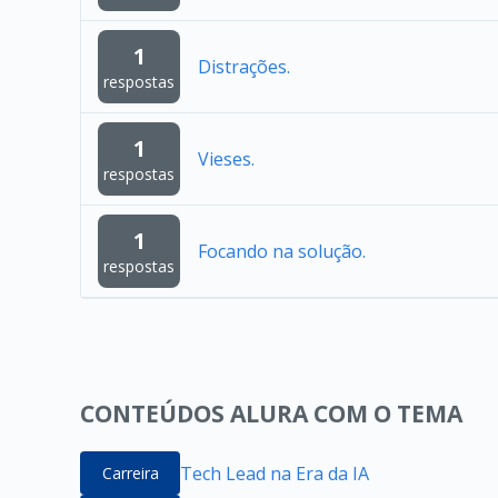
1
Distrações.
respostas
1
Vieses.
respostas
1
Focando na solução.
respostas
CONTEÚDOS ALURA COM O TEMA
Tech Lead na Era da IA
Carreira