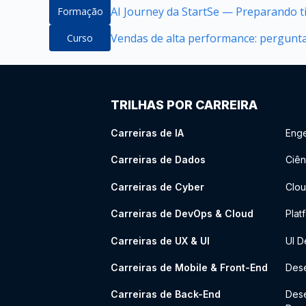
AI Journey da StartSe — Preparando ti
Formação
Vendas de alta performance: pergunt
Curso
TRILHAS POR CARREIRA
Carreiras de IA
Enge
Carreiras de Dados
Ciên
Carreiras de Cyber
Clou
Carreiras de DevOps & Cloud
Plat
Carreiras de UX & UI
UI D
Carreiras de Mobile & Front-End
Dese
Carreiras de Back-End
Des