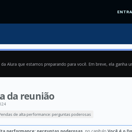
ENTR
a da Alura que estamos preparando para você. Em breve, ela ganha 
a da reunião
024
Vendas de alta performance: perguntas poderosas
lta performance: perguntas poderosas
, no capítulo
Você é o D