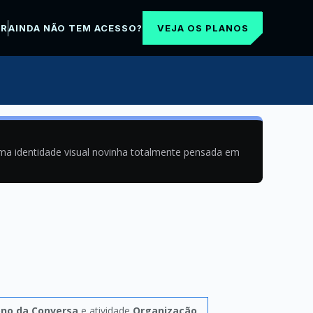
VEJA OS PLANOS
AR
AINDA NÃO TEM ACESSO?
uma identidade visual novinha totalmente pensada em
ono da Conversa
e atividade
Organização