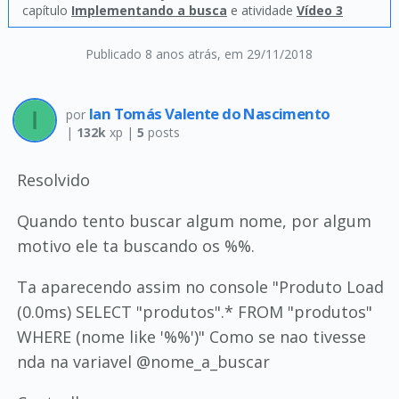
capítulo
Implementando a busca
e atividade
Vídeo 3
Publicado 8 anos atrás
, em 29/11/2018
Ian Tomás Valente do Nascimento
por
|
132k
xp |
5
posts
Resolvido
Quando tento buscar algum nome, por algum
motivo ele ta buscando os %%.
Ta aparecendo assim no console "Produto Load
(0.0ms) SELECT "produtos".* FROM "produtos"
WHERE (nome like '%%')" Como se nao tivesse
nda na variavel @nome_a_buscar