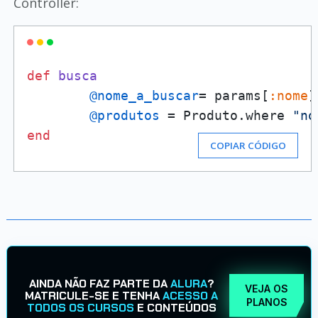
Controller:
def
busca
@nome_a_buscar
= params[
:nome
]

@produtos
 = Produto.where 
"no
end
COPIAR CÓDIGO
AINDA NÃO FAZ PARTE DA
ALURA
?
VEJA OS
MATRICULE-SE E TENHA
ACESSO A
PLANOS
TODOS OS CURSOS
E CONTEÚDOS