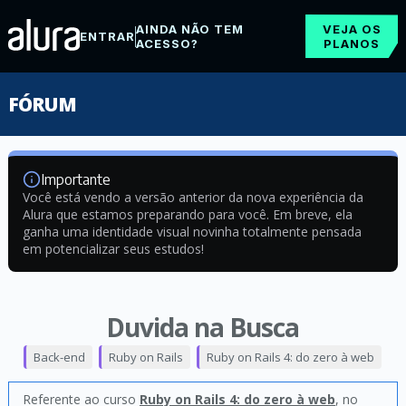
AINDA NÃO TEM
VEJA OS
ENTRAR
ACESSO?
PLANOS
FÓRUM
Importante
Você está vendo a versão anterior da nova experiência da
Alura que estamos preparando para você. Em breve, ela
ganha uma identidade visual novinha totalmente pensada
em potencializar seus estudos!
Duvida na Busca
Back-end
Ruby on Rails
Ruby on Rails 4: do zero à web
Referente ao curso
Ruby on Rails 4: do zero à web
, no