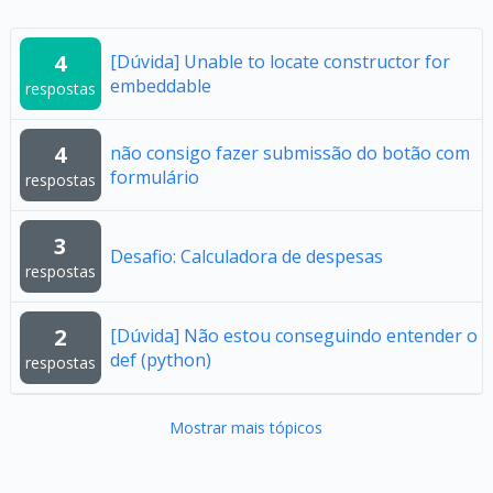
4
[Dúvida] Unable to locate constructor for
embeddable
respostas
4
não consigo fazer submissão do botão com
formulário
respostas
3
Desafio: Calculadora de despesas
respostas
2
[Dúvida] Não estou conseguindo entender o
def (python)
respostas
Mostrar mais tópicos