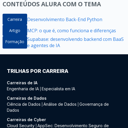
CONTEÚDOS ALURA COM O TEMA
Desenvolvimento Back-End Python
Carreira
MCP: o que é, como funciona e diferenças
Artigo
Supabase: desenvolvendo backend com BaaS
Formação
e agentes de IA
TRILHAS POR CARREIRA
Carreiras de IA
Engenharia de IA
Especialista em IA
|
Carreiras de Dados
Ciência de Dados
Análise de Dados
Governança de
|
|
Dados
Carreiras de Cyber
Cloud Security
AppSec: Desenvolvimento Seguro de
|