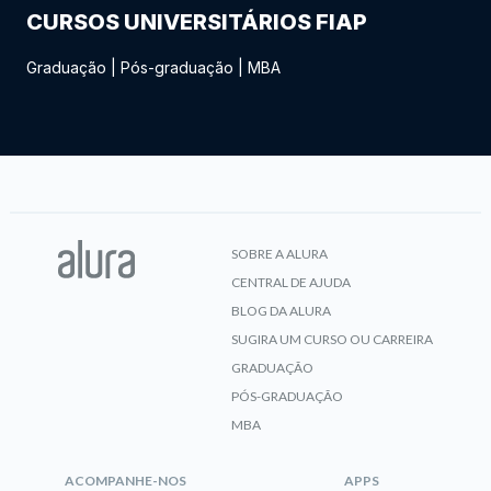
CURSOS UNIVERSITÁRIOS FIAP
Graduação
|
Pós-graduação
|
MBA
SOBRE A ALURA
CENTRAL DE AJUDA
BLOG DA ALURA
SUGIRA UM CURSO OU CARREIRA
GRADUAÇÃO
PÓS-GRADUAÇÃO
MBA
ACOMPANHE-NOS
APPS