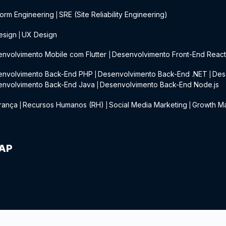
form Engineering
SRE (Site Reliability Engineering)
|
esign
UX Design
|
nvolvimento Mobile com Flutter
Desenvolvimento Front-End Reac
|
envolvimento Back-End PHP
Desenvolvimento Back-End .NET
Des
|
|
envolvimento Back-End Java
Desenvolvimento Back-End Node.js
|
rança
Recursos Humanos (RH)
Social Media Marketing
Growth Ma
|
|
|
IAP