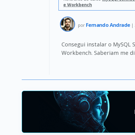
e Workbench
Fernando Andrade
por
|
Consegui instalar o MySQL 
Workbench. Saberiam me diz