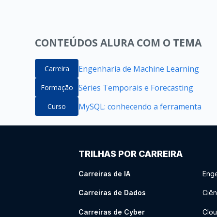
CONTEÚDOS ALURA COM O TEMA
Engenharia de Machine Learning
Carreira
Séries Temporais e Forecasting
Formação
MySQL: conhecendo a ferramenta
Curso
TRILHAS POR CARREIRA
Carreiras de IA
Enge
Carreiras de Dados
Ciên
Carreiras de Cyber
Clou