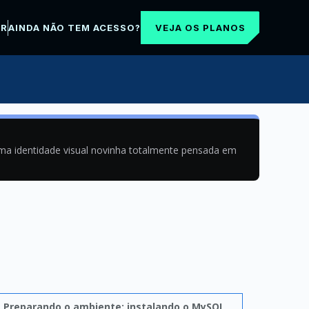
VEJA OS PLANOS
AR
AINDA NÃO TEM ACESSO?
uma identidade visual novinha totalmente pensada em
e
Preparando o ambiente: instalando o MySQL