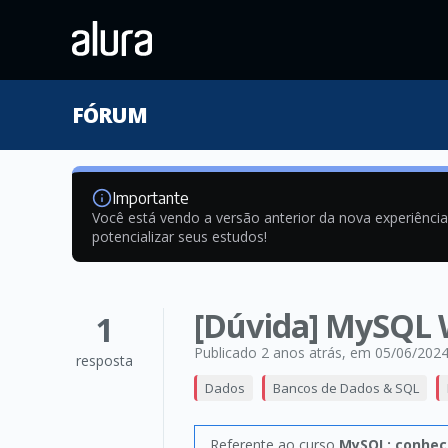
FÓRUM
Importante
Você está vendo a versão anterior da nova experiênci
potencializar seus estudos!
[Dúvida] MySQL 
1
Publicado 2 anos atrás
, em 05/06/202
resposta
Dados
Bancos de Dados & SQL
Referente ao curso
MySQL: conhec