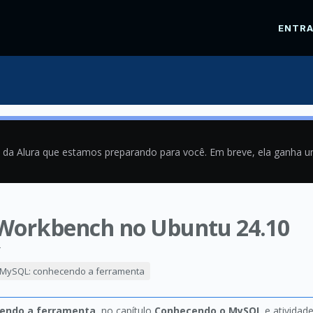
ENTR
a da Alura que estamos preparando para você. Em breve, ela ganha 
Workbench no Ubuntu 24.10
4
MySQL: conhecendo a ferramenta
endo a ferramenta
, no capítulo
Conhecendo o MySQL
e atividad