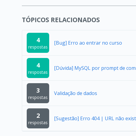
TÓPICOS RELACIONADOS
4
[Bug] Erro ao entrar no curso
respostas
4
[Dúvida] MySQL por prompt de co
respostas
3
Validação de dados
respostas
2
[Sugestão] Erro 404 | URL não exist
respostas