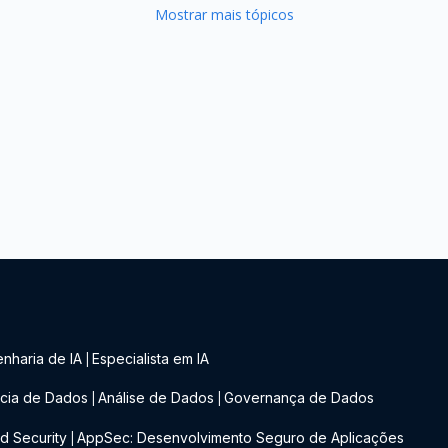
Mostrar mais tópicos
nharia de IA
Especialista em IA
|
cia de Dados
Análise de Dados
Governança de Dados
|
|
d Security
AppSec: Desenvolvimento Seguro de Aplicações
|