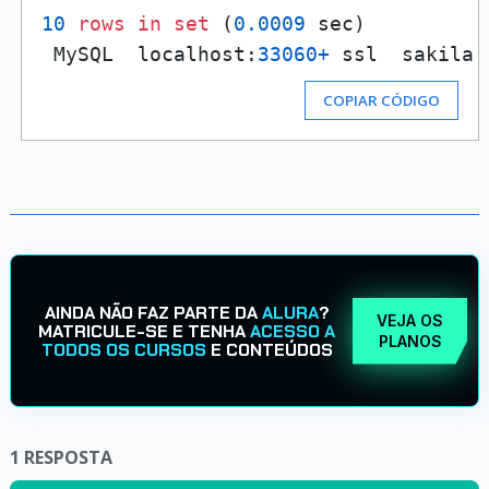
10
rows
in
set
 (
0.0009
 sec)

 MySQL  localhost:
33060
+
 ssl  sakila 
COPIAR CÓDIGO
AINDA NÃO FAZ PARTE DA
ALURA
?
VEJA OS
MATRICULE-SE E TENHA
ACESSO A
PLANOS
TODOS OS CURSOS
E CONTEÚDOS
1
RESPOSTA