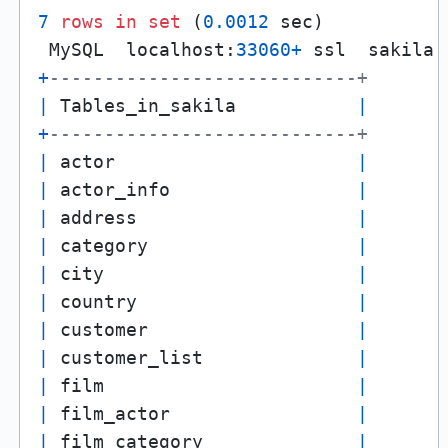
7
rows
in
set
 (
0.0012
 sec)

 MySQL  localhost:
33060
+
 ssl  sakila 
+
----------------------------+
|
 Tables_in_sakila           
|
+
----------------------------+
|
 actor                      
|
|
 actor_info                 
|
|
 address                    
|
|
 category                   
|
|
 city                       
|
|
 country                    
|
|
 customer                   
|
|
 customer_list              
|
|
 film                       
|
|
 film_actor                 
|
|
 film_category              
|