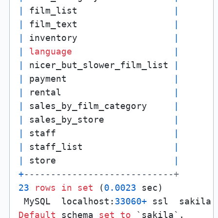
|
 film_list                  
|
|
 film_text                  
|
|
 inventory                  
|
|
language
|
|
 nicer_but_slower_film_list 
|
|
 payment                    
|
|
 rental                     
|
|
 sales_by_film_category     
|
|
 sales_by_store             
|
|
 staff                      
|
|
 staff_list                 
|
|
 store                      
|
+
----------------------------+
23
rows
in
set
 (
0.0023
 sec)

 MySQL  localhost:
33060
+
 ssl  sakila 
Default
 schema 
set
to
 `sakila`.
