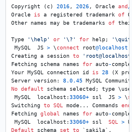
Copyright (c) 
2016
, 
2026
, Oracle 
and
/
Oracle 
is
 a registered trademark 
of
 O
Other names may be trademarks 
of
 thei
Type 
'\help'
or
'\?'
for
 help; 
'\quit
 MySQL  JS 
>
 \
connect
 root
@localhost
Creating a session 
to
'root@localhost
Fetching schema names 
for
 auto
-
comple
Your MySQL connection id 
is
28
 (X pro
Server version: 
8.0
.45
 MySQL Communit
No
default
 schema selected; type \use
 MySQL  localhost:
33060
+
 ssl  JS 
>
 \
s
Switching 
to
SQL
 mode... Commands 
end
Fetching 
global
 names 
for
 auto
-
comple
 MySQL  localhost:
33060
+
 ssl  
SQL
>
Default
 schema 
set
to
 `sakila`.
