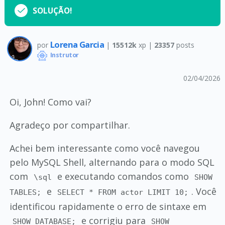
SOLUÇÃO!
Lorena Garcia
por
|
15512k
xp |
23357
posts
Instrutor
02/04/2026
Oi, John! Como vai?
Agradeço por compartilhar.
Achei bem interessante como você navegou
pelo MySQL Shell, alternando para o modo SQL
com
e executando comandos como
\sql
SHOW
e
. Você
TABLES;
SELECT * FROM actor LIMIT 10;
identificou rapidamente o erro de sintaxe em
e corrigiu para
SHOW DATABASE;
SHOW