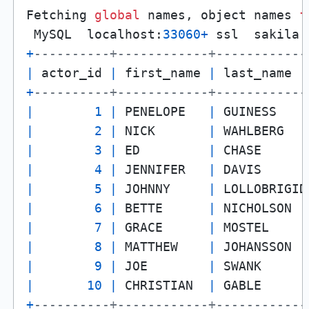
Fetching 
global
 names, object names 
f
 MySQL  localhost:
33060
+
 ssl  sakila 
+
----------+------------+------------
|
 actor_id 
|
 first_name 
|
 last_name  
+
----------+------------+------------
|
1
|
 PENELOPE   
|
 GUINESS    
|
2
|
 NICK       
|
 WAHLBERG   
|
3
|
 ED         
|
 CHASE      
|
4
|
 JENNIFER   
|
 DAVIS      
|
5
|
 JOHNNY     
|
 LOLLOBRIGID
|
6
|
 BETTE      
|
 NICHOLSON  
|
7
|
 GRACE      
|
 MOSTEL     
|
8
|
 MATTHEW    
|
 JOHANSSON  
|
9
|
 JOE        
|
 SWANK      
|
10
|
 CHRISTIAN  
|
 GABLE      
+
----------+------------+------------