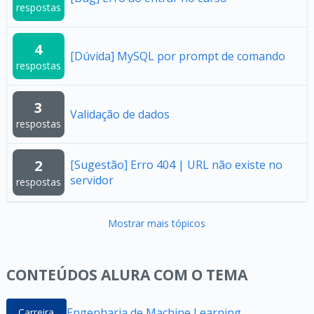
respostas
4
[Dúvida] MySQL por prompt de comando
respostas
3
Validação de dados
respostas
2
[Sugestão] Erro 404 | URL não existe no
servidor
respostas
Mostrar mais tópicos
CONTEÚDOS ALURA COM O TEMA
Engenharia de Machine Learning
Carreira