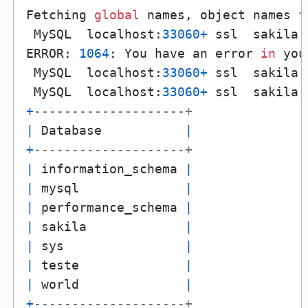
Fetching 
global
 names, object names 
f
 MySQL  localhost:
33060
+
 ssl  sakila 
ERROR: 
1064
: You have an error 
in
 you
 MySQL  localhost:
33060
+
 ssl  sakila 
 MySQL  localhost:
33060
+
 ssl  sakila 
+
--------------------+
|
 Database           
|
+
--------------------+
|
 information_schema 
|
|
 mysql              
|
|
 performance_schema 
|
|
 sakila             
|
|
 sys                
|
|
 teste              
|
|
 world              
|
+
--------------------+