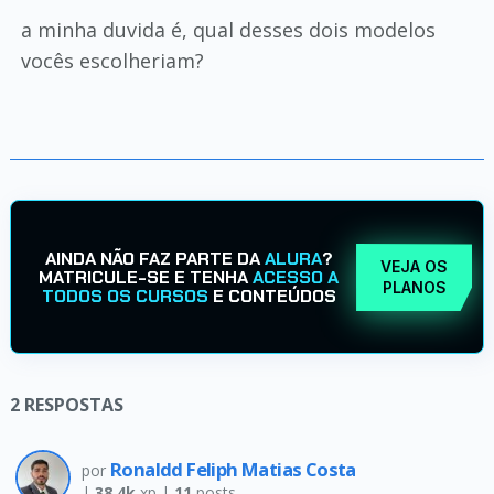
a minha duvida é, qual desses dois modelos
vocês escolheriam?
AINDA NÃO FAZ PARTE DA
ALURA
?
VEJA OS
MATRICULE-SE E TENHA
ACESSO A
PLANOS
TODOS OS CURSOS
E CONTEÚDOS
2
RESPOSTAS
Ronaldd Feliph Matias Costa
por
|
38.4k
xp |
11
posts