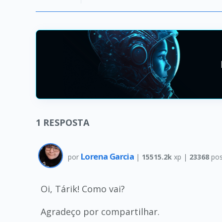
1
RESPOSTA
Lorena Garcia
por
|
15515.2k
xp |
23368
pos
Oi, Tárik! Como vai?
Agradeço por compartilhar.