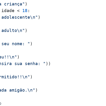
a criança"
 idade < 
18
:

 adolescente\n"
 adulto\n"
)

 seu nome: "
eu!!\n"
)

nsira sua senha: "
rmitido!!\n"
ada amigão.\n"
)

o