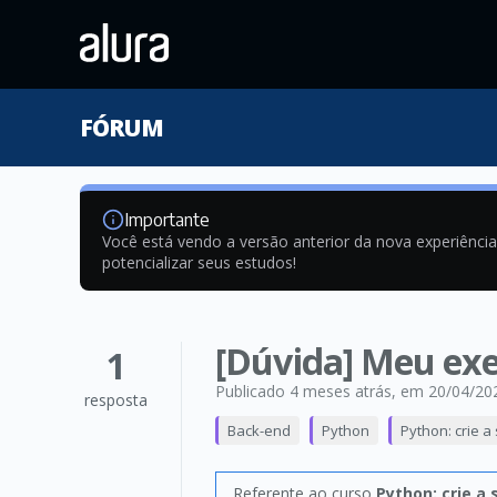
FÓRUM
Importante
Você está vendo a versão anterior da nova experiênci
potencializar seus estudos!
[Dúvida] Meu exer
1
Publicado 4 meses atrás
, em 20/04/20
resposta
Back-end
Python
Python: crie a
Referente ao curso
Python: crie a 