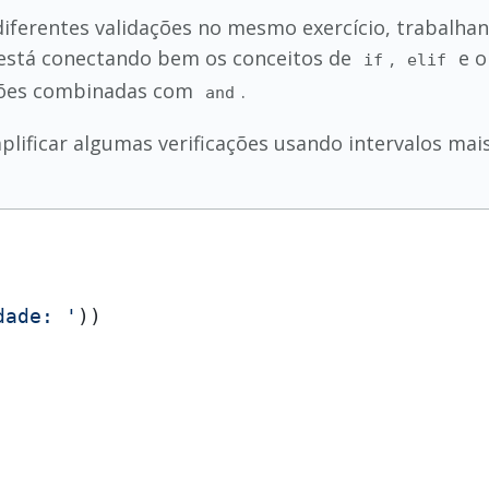
iferentes validações no mesmo exercício, trabalhan
á está conectando bem os conceitos de
,
e o
if
elif
ições combinadas com
.
and
plificar algumas verificações usando intervalos mais
dade: '
))
