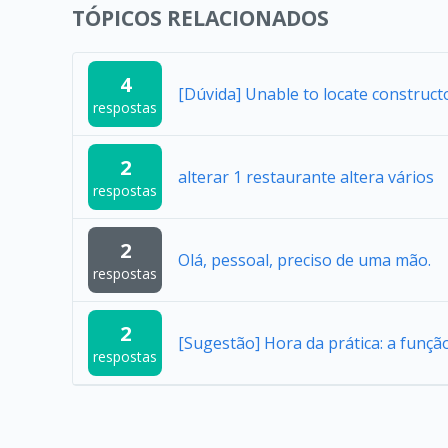
TÓPICOS RELACIONADOS
4
[Dúvida] Unable to locate construc
respostas
2
alterar 1 restaurante altera vários
respostas
2
Olá, pessoal, preciso de uma mão.
respostas
2
[Sugestão] Hora da prática: a função
respostas