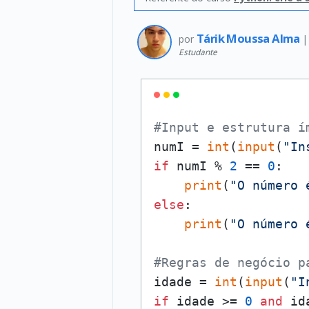
Tárik Moussa Alma
por
Estudante
#Input e estrutura í
numI = 
int
(
input
(
"In
if
 numI % 
2
 == 
0
:

print
(
"O número 
else
:

print
(
"O número 
#Regras de negócio p
idade = 
int
(
input
(
"I
if
 idade >= 
0
and
 id