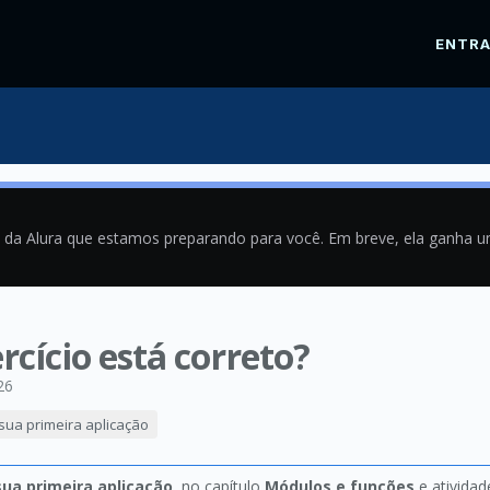
ENTR
a da Alura que estamos preparando para você. Em breve, ela ganha 
cício está correto?
26
 sua primeira aplicação
sua primeira aplicação
, no capítulo
Módulos e funções
e ativida