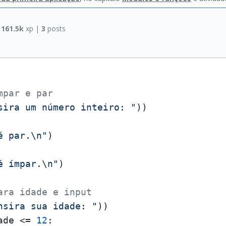
|
161.5k
xp |
3
posts
mpar e par
sira um número inteiro: "
é par.\n"
é ímpar.\n"
)

ara idade e input
nsira sua idade: "
ade <= 
12
:
