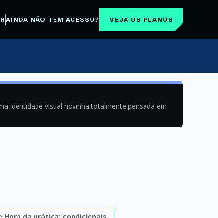
VEJA OS PLANOS
AR
AINDA NÃO TEM ACESSO?
uma identidade visual novinha totalmente pensada em
de
Hora da prática: condicionais