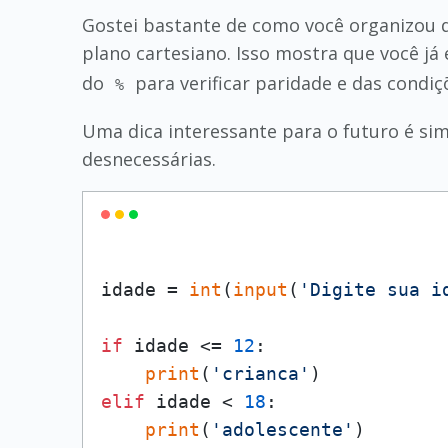
Gostei bastante de como você organizou d
plano cartesiano. Isso mostra que você j
do
para verificar paridade e das cond
%
Uma dica interessante para o futuro é sim
desnecessárias.
idade = 
int
(
input
(
'Digite sua i
if
 idade <= 
12
:

print
(
'crianca'
elif
 idade < 
18
:

print
(
'adolescente'