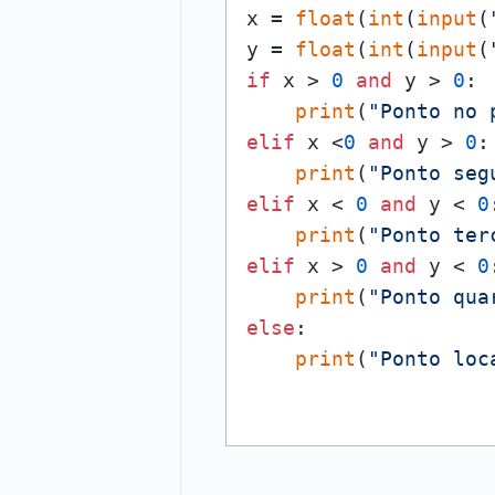
x = 
float
(
int
(
input
(
y = 
float
(
int
(
input
(
if
 x > 
0
and
 y > 
0
:

print
(
"Ponto no 
elif
 x <
0
and
 y > 
0
:

print
(
"Ponto seg
elif
 x < 
0
and
 y < 
0
print
(
"Ponto ter
elif
 x > 
0
and
 y < 
0
print
(
"Ponto qua
else
:

print
(
"Ponto loc