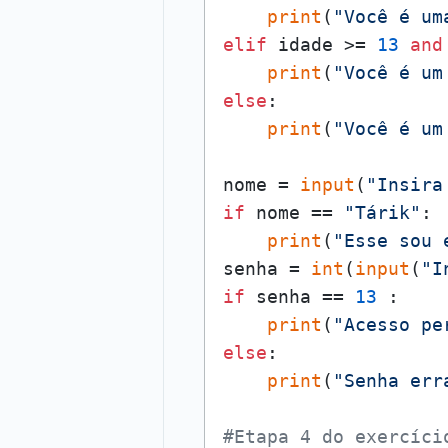
print
(
"Você é um
elif
 idade >= 
13
and
print
(
"Você é um
else
:

print
(
"Você é um
nome = 
input
(
"Insira
if
 nome == 
"Tárik"
:

print
(
"Esse sou 
senha = 
int
(
input
(
"I
if
 senha == 
13
 :

print
(
"Acesso pe
else
:

print
(
"Senha err
#Etapa 4 do exercíci