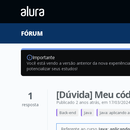
FÓRUM
Importante
Você está vendo a versão anterior da nova experiênci
potencializar seus estudos!
[Dúvida] Meu códi
1
Publicado 2 anos atrás
, em 17/03/202
resposta
Back-end
Java
Java: aplicando 
Referente ao curso
Java: aplicand