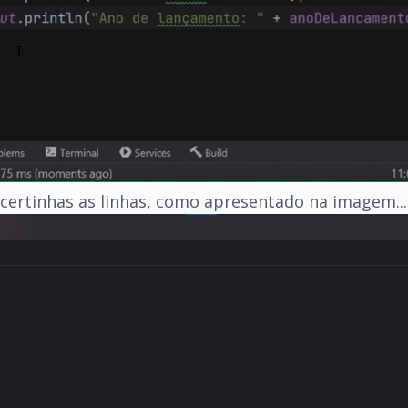
 certinhas as linhas, como apresentado na imagem...