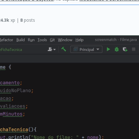
24.3k
xp |
8
posts