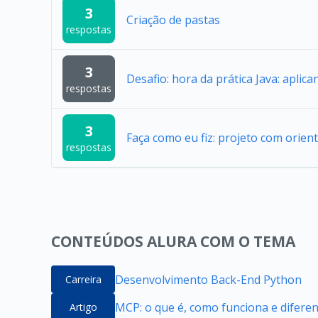
3
Criação de pastas
respostas
3
Desafio: hora da prática Java: aplic
respostas
3
Faça como eu fiz: projeto com orien
respostas
CONTEÚDOS ALURA COM O TEMA
Desenvolvimento Back-End Python
Carreira
MCP: o que é, como funciona e difere
Artigo