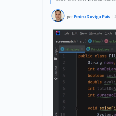
Pedro Dovigo Pais
por
|