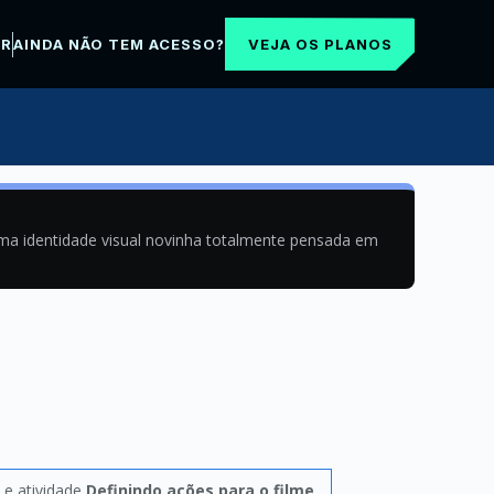
VEJA OS PLANOS
AR
AINDA NÃO TEM ACESSO?
uma identidade visual novinha totalmente pensada em
e atividade
Definindo ações para o filme