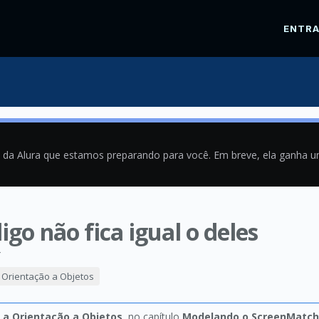
ENTR
a da Alura que estamos preparando para você. Em breve, ela ganha 
go não fica igual o deles
4
a Orientação a Objetos
o a Orientação a Objetos
, no capítulo
Modelando o ScreenMatch