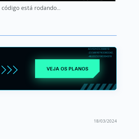
 código está rodando...
VEJA OS PLANOS
18/03/2024