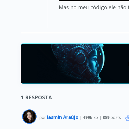
Mas no meu código ele não f
1
RESPOSTA
Iasmin Araújo
por
|
499k
xp |
859
posts