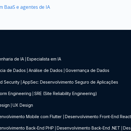
 BaaS e agentes de IA
nharia de IA
Especialista em IA
|
cia de Dados
Análise de Dados
Governança de Dados
|
|
d Security
AppSec: Desenvolvimento Seguro de Aplicações
|
form Engineering
SRE (Site Reliability Engineering)
|
esign
UX Design
|
nvolvimento Mobile com Flutter
Desenvolvimento Front-End Reac
|
envolvimento Back-End PHP
Desenvolvimento Back-End .NET
Des
|
|