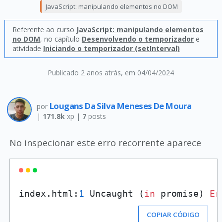
JavaScript: manipulando elementos no DOM
Referente ao curso
JavaScript: manipulando elementos
no DOM
, no capítulo
Desenvolvendo o temporizador
e
atividade
Iniciando o temporizador (setInterval)
Publicado 2 anos atrás
, em 04/04/2024
Lougans Da Silva Meneses De Moura
por
|
171.8k
xp |
7
posts
No inspecionar este erro recorrente aparece
index.html:
1
 Uncaught (
in
 promise) 
Er
COPIAR CÓDIGO