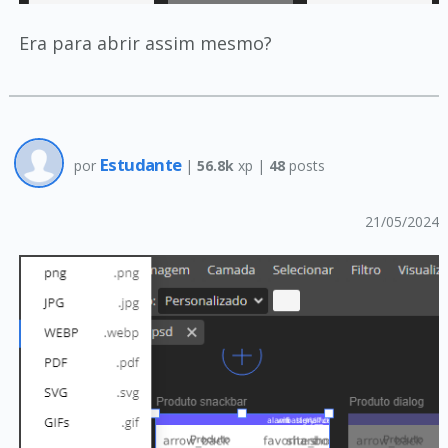
Era para abrir assim mesmo?
Estudante
por
|
56.8k
xp |
48
posts
21/05/2024