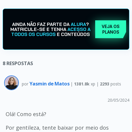
AINDA NÃO FAZ PARTE DA
ALURA
?
VEJA OS
MATRICULE-SE E TENHA
ACESSO A
PLANOS
TODOS OS CURSOS
E CONTEÚDOS
8
RESPOSTAS
Yasmin de Matos
por
|
1381.8k
xp |
2293
posts
20/05/2024
Olá! Como está?
Por gentileza, tente baixar por meio dos