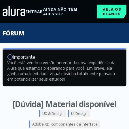
AINDA NÃO TEM
VEJA OS
ENTRAR
ACESSO?
PLANOS
FÓRUM
Importante
Você está vendo a versão anterior da nova experiência da
Alura que estamos preparando para você. Em breve, ela
ganha uma identidade visual novinha totalmente pensada
em potencializar seus estudos!
[Dúvida] Material disponível
UX & Design
UI Design
Adobe XD: componentes da interface