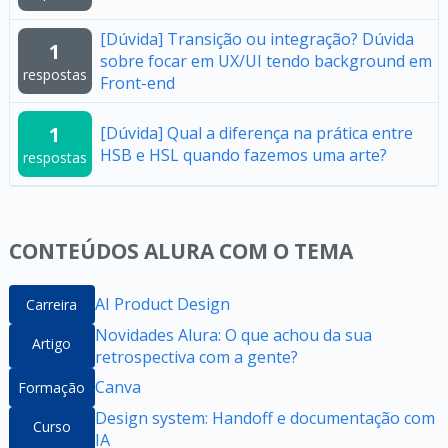
[Dúvida] Transição ou integração? Dúvida
1
sobre focar em UX/UI tendo background em
respostas
Front-end
1
[Dúvida] Qual a diferença na prática entre
HSB e HSL quando fazemos uma arte?
respostas
CONTEÚDOS ALURA COM O TEMA
AI Product Design
Carreira
Novidades Alura: O que achou da sua
Artigo
retrospectiva com a gente?
Canva
Formação
Design system: Handoff e documentação com
Curso
IA