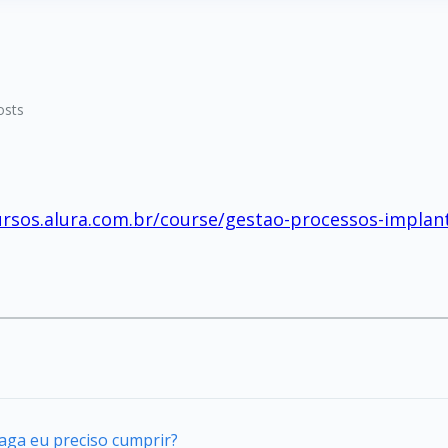
osts
ursos.alura.com.br/course/gestao-processos-impla
vaga eu preciso cumprir?