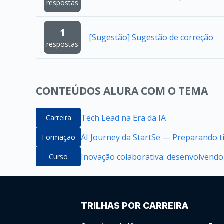
respostas
1
[Sugestão] Sugestão de correção
respostas
CONTEÚDOS ALURA COM O TEMA
Tech Lead na Era da IA
Carreira
AI Journey da StartSe — Preparando ti
Formação
Inovação colaborativa: desenvolvendo
Curso
TRILHAS POR CARREIRA