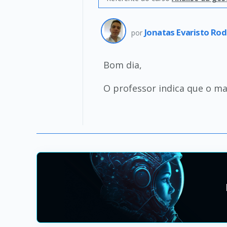
Jonatas Evaristo Ro
por
Bom dia,
O professor indica que o mat