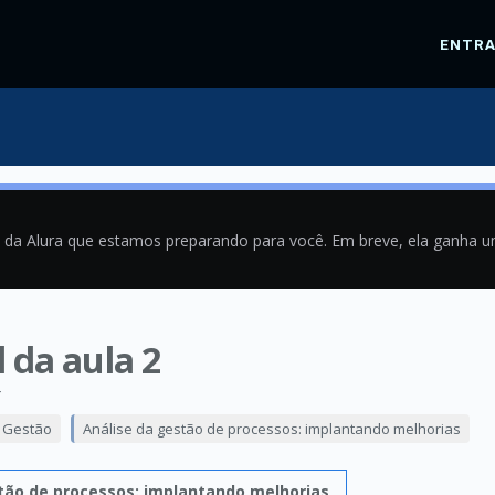
ENTR
a da Alura que estamos preparando para você. Em breve, ela ganha 
 da aula 2
4
e Gestão
Análise da gestão de processos: implantando melhorias
tão de processos: implantando melhorias