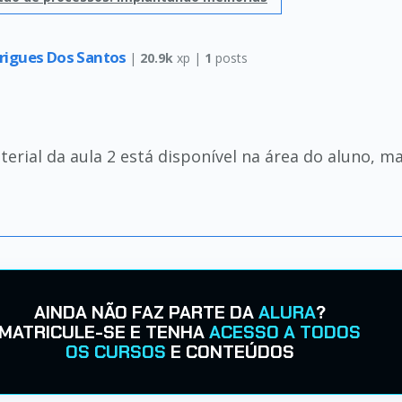
drigues Dos Santos
|
20.9k
xp |
1
posts
erial da aula 2 está disponível na área do aluno, m
AINDA NÃO FAZ PARTE DA
ALURA
?
MATRICULE-SE E TENHA
ACESSO A TODOS
OS CURSOS
E CONTEÚDOS