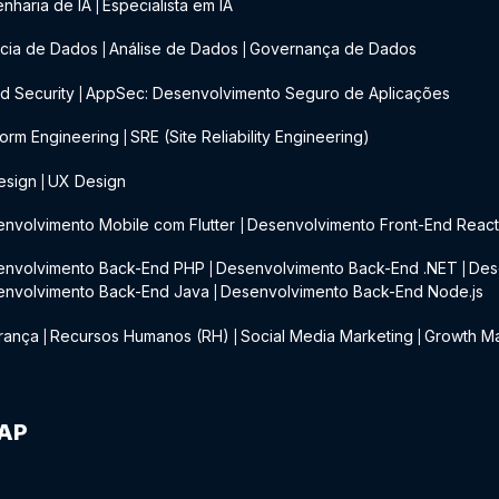
nharia de IA
Especialista em IA
|
cia de Dados
Análise de Dados
Governança de Dados
|
|
d Security
AppSec: Desenvolvimento Seguro de Aplicações
|
form Engineering
SRE (Site Reliability Engineering)
|
esign
UX Design
|
nvolvimento Mobile com Flutter
Desenvolvimento Front-End Reac
|
envolvimento Back-End PHP
Desenvolvimento Back-End .NET
Des
|
|
envolvimento Back-End Java
Desenvolvimento Back-End Node.js
|
rança
Recursos Humanos (RH)
Social Media Marketing
Growth Ma
|
|
|
IAP