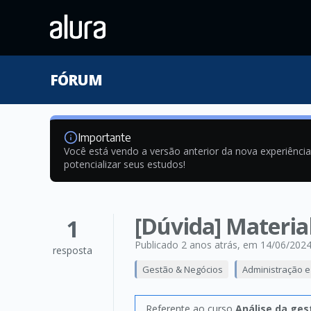
FÓRUM
Importante
Você está vendo a versão anterior da nova experiênci
potencializar seus estudos!
[Dúvida] Material
1
Publicado 2 anos atrás
, em 14/06/202
resposta
Gestão & Negócios
Administração 
Referente ao curso
Análise da ges