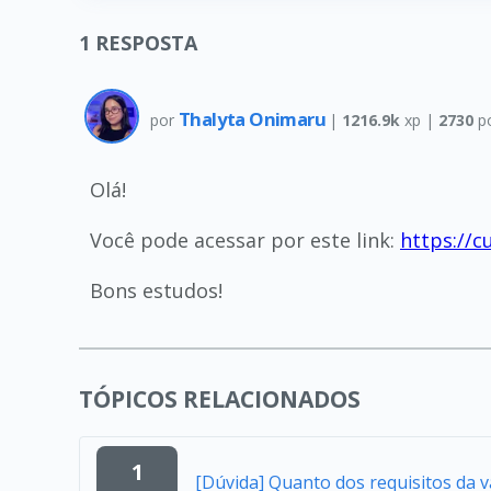
1
RESPOSTA
Thalyta Onimaru
por
|
1216.9k
xp |
2730
p
Olá!
Você pode acessar por este link:
https://c
Bons estudos!
TÓPICOS RELACIONADOS
1
[Dúvida] Quanto dos requisitos da 