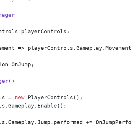
nager
ntrols playerControls;

ement => playerControls.Gameplay.Movement
ion OnJump;

ger
()
ls = 
new
 PlayerControls();

ls.Gameplay.Enable();

ls.Gameplay.Jump.performed += OnJumpPerfor