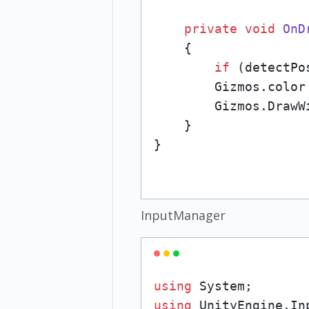
private
void
OnD
    {

if
 (detectPo
        Gizmos.color 
        Gizmos.DrawW
    }

InputManager
using
using
 UnityEngine.Inp