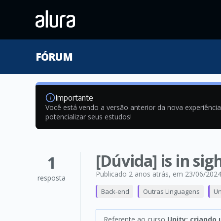
FÓRUM
Importante
Você está vendo a versão anterior da nova experiênci
potencializar seus estudos!
[Dúvida] is in s
1
Publicado 2 anos atrás
, em 23/06/202
resposta
Back-end
Outras Linguagens
Un
Referente ao curso
Unity: criando