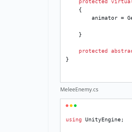
protected
virtua
    {

        animator = G
    }

protected
abstra
MeleeEnemy.cs
using
 UnityEngine;
