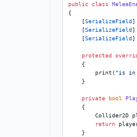
public
class
MeleeEn
{

    [
SerializeField
]
    [
SerializeField
]
    [
SerializeField
]
protected
overri
    {

        print(
"is in
    }

private
bool
Pla
    {

        Collider2D p
return
 playe
    }
