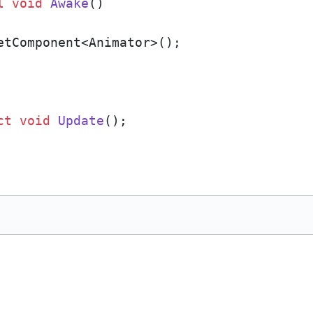
l
void
Awake
()
etComponent<Animator>();

ct
void
Update
()
;
