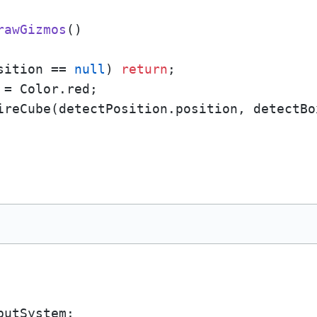
rawGizmos
()
sition == 
null
) 
return
;

= Color.red;

ireCube(detectPosition.position, detectBox
utSystem;
