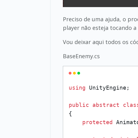
Preciso de uma ajuda, o pr
player não esteja tocando a
Vou deixar aqui todos os cód
BaseEnemy.cs
using
 UnityEngine;

public
abstract
clas
{

protected
 Animat