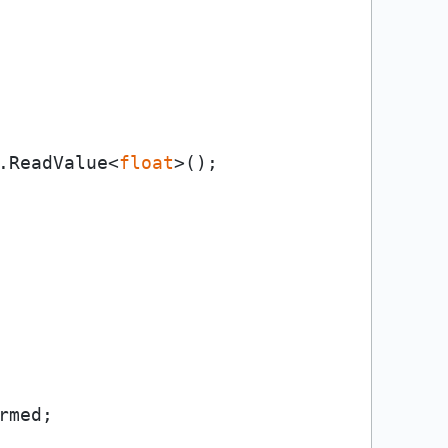
.ReadValue<
float
>();

med;
