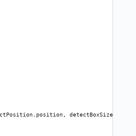
ctPosition.position, detectBoxSize, 
0f
, p