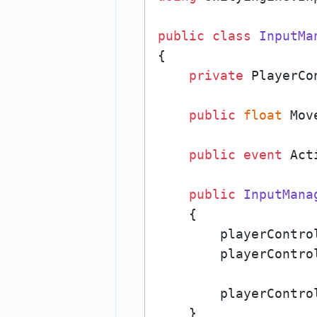
public
class
InputMa
{

private
 PlayerCo
public
float
 Mov
public
event
 Act
public
InputMana
    {

        playerContro
        playerContro
        playerContro
    }
