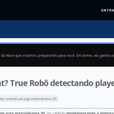
ENTR
a da Alura que estamos preparando para você. Em breve, ela ganha 
ight? True Robô detectando pla
4
ity: criando um jogo metroidvania 2D
 um jogo metroidvania 2D
, no capítulo
Implementando o inimigo