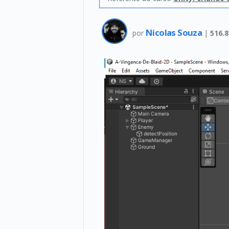
Nicolas Souza
por
|
516.