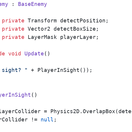
emy
 : 
BaseEnemy
 
private
 Transform detectPosition;

 
private
 Vector2 detectBoxSize;

 
private
 LayerMask playerLayer;

de
void
Update
()
 sight? "
 + PlayerInSight());

yerInSight
()
layerCollider = Physics2D.OverlapBox(dete
rCollider != 
null
;
