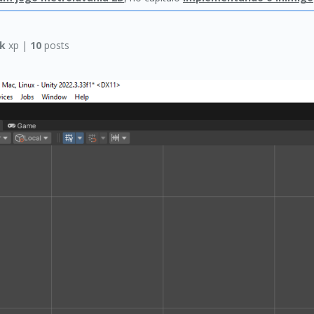
8k
xp |
10
posts