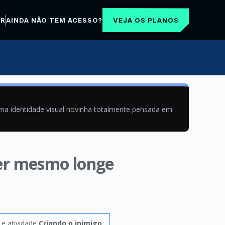
VEJA OS PLANOS
AR
AINDA NÃO TEM ACESSO?
uma identidade visual novinha totalmente pensada em
yer mesmo longe
e atividade
Criando o inimigo