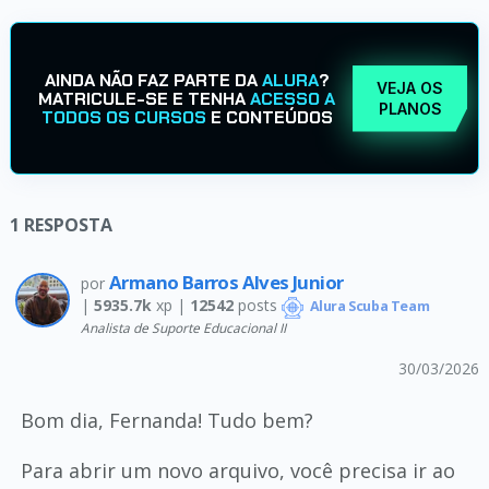
AINDA NÃO FAZ PARTE DA
ALURA
?
VEJA OS
MATRICULE-SE E TENHA
ACESSO A
PLANOS
TODOS OS CURSOS
E CONTEÚDOS
1
RESPOSTA
Armano Barros Alves Junior
por
|
5935.7k
xp |
12542
posts
Alura Scuba Team
Analista de Suporte Educacional II
30/03/2026
Bom dia, Fernanda! Tudo bem?
Para abrir um novo arquivo, você precisa ir ao