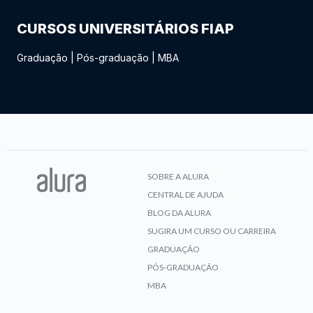
CURSOS UNIVERSITÁRIOS FIAP
Graduação
|
Pós-graduação
|
MBA
SOBRE A ALURA
CENTRAL DE AJUDA
BLOG DA ALURA
SUGIRA UM CURSO OU CARREIRA
GRADUAÇÃO
PÓS-GRADUAÇÃO
MBA