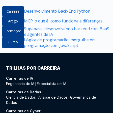
Desenvolvimento Back-End Python
Carreira
MCP: o que é, como funciona e diferenças
Artigo
Supabase: desenvolvendo backend com BaaS
Formação
e agentes de IA
Lógica de programação: mergulhe em
Curso
programação com JavaScript
TRILHAS POR CARREIRA
Carreiras de IA
Engenharia de IA
Especialista em IA
|
Carreiras de Dados
Ciência de Dados
Análise de Dados
Governança de
|
|
Dados
Carreiras de Cyber