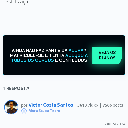
estilização.
AINDA NÃO FAZ PARTE DA
ALURA
?
VEJA OS
MATRICULE-SE E TENHA
ACESSO A
PLANOS
TODOS OS CURSOS
E CONTEÚDOS
1
RESPOSTA
Victor Costa Santos
por
|
3610.7k
xp |
7566
posts
Alura Scuba Team
24/05/2024