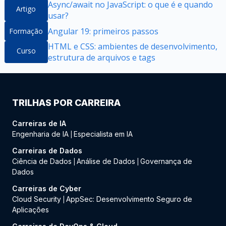
Async/await no JavaScript: o que é e quando
Artigo
usar?
Angular 19: primeiros passos
Formação
HTML e CSS: ambientes de desenvolvimento,
Curso
estrutura de arquivos e tags
TRILHAS POR CARREIRA
Carreiras de IA
Engenharia de IA
Especialista em IA
|
Carreiras de Dados
Ciência de Dados
Análise de Dados
Governança de
|
|
Dados
Carreiras de Cyber
Cloud Security
AppSec: Desenvolvimento Seguro de
|
Aplicações