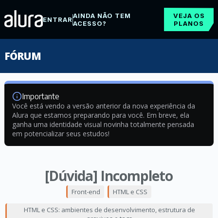
AINDA NÃO TEM
VEJA OS
ENTRAR
ACESSO?
PLANOS
FÓRUM
Importante
Você está vendo a versão anterior da nova experiência da
Alura que estamos preparando para você. Em breve, ela
ganha uma identidade visual novinha totalmente pensada
em potencializar seus estudos!
[Dúvida] Incompleto
Front-end
HTML e CSS
HTML e CSS: ambientes de desenvolvimento, estrutura de