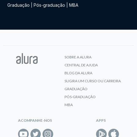
Graduação
|
Pós-graduação
|
MBA
SOBRE A ALURA
CENTRAL DE AJUDA
BLOG DA ALURA
SUGIRA UM CURSO OU CARREIRA
GRADUAÇÃO
PÓS-GRADUAÇÃO
MBA
ACOMPANHE-NOS
APPS