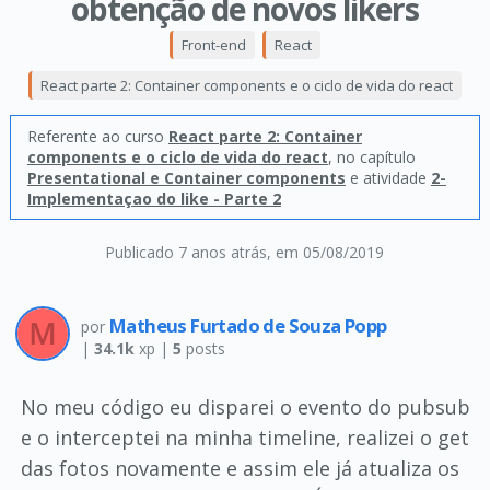
obtenção de novos likers
Front-end
React
React parte 2: Container components e o ciclo de vida do react
Referente ao curso
React parte 2: Container
components e o ciclo de vida do react
, no capítulo
Presentational e Container components
e atividade
2-
Implementaçao do like - Parte 2
Publicado 7 anos atrás
, em 05/08/2019
Matheus Furtado de Souza Popp
por
|
34.1k
xp |
5
posts
No meu código eu disparei o evento do pubsub
e o interceptei na minha timeline, realizei o get
das fotos novamente e assim ele já atualiza os