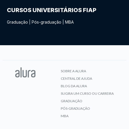
CURSOS UNIVERSITÁRIOS FIAP
Graduação
|
Pós-graduação
|
MBA
SOBRE A ALURA
CENTRAL DE AJUDA
BLOG DA ALURA
SUGIRA UM CURSO OU CARREIRA
GRADUAÇÃO
PÓS-GRADUAÇÃO
MBA