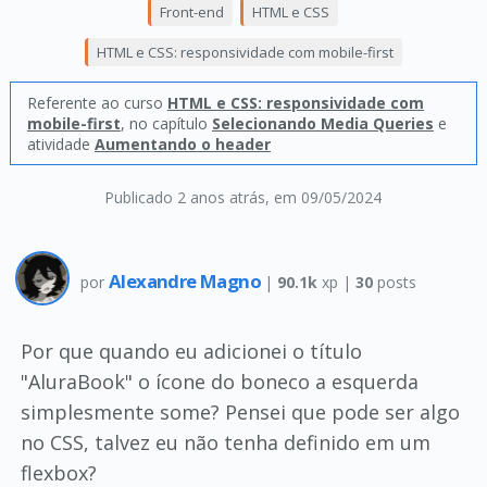
Front-end
HTML e CSS
HTML e CSS: responsividade com mobile-first
Referente ao curso
HTML e CSS: responsividade com
mobile-first
, no capítulo
Selecionando Media Queries
e
atividade
Aumentando o header
Publicado 2 anos atrás
, em 09/05/2024
Alexandre Magno
por
|
90.1k
xp |
30
posts
Por que quando eu adicionei o título
"AluraBook" o ícone do boneco a esquerda
simplesmente some? Pensei que pode ser algo
no CSS, talvez eu não tenha definido em um
flexbox?