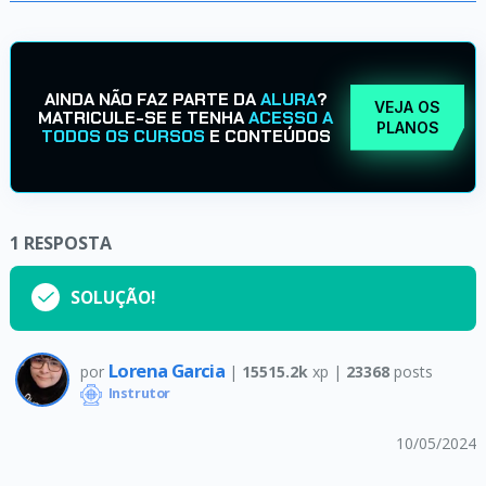
AINDA NÃO FAZ PARTE DA
ALURA
?
VEJA OS
MATRICULE-SE E TENHA
ACESSO A
PLANOS
TODOS OS CURSOS
E CONTEÚDOS
1
RESPOSTA
SOLUÇÃO!
Lorena Garcia
por
|
15515.2k
xp |
23368
posts
Instrutor
10/05/2024