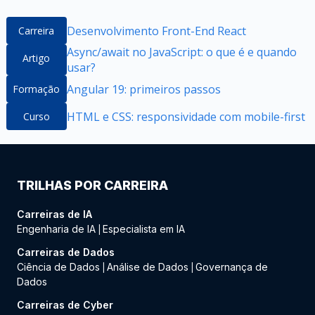
Desenvolvimento Front-End React
Carreira
Async/await no JavaScript: o que é e quando
Artigo
usar?
Angular 19: primeiros passos
Formação
HTML e CSS: responsividade com mobile-first
Curso
TRILHAS POR CARREIRA
Carreiras de IA
Engenharia de IA
Especialista em IA
|
Carreiras de Dados
Ciência de Dados
Análise de Dados
Governança de
|
|
Dados
Carreiras de Cyber