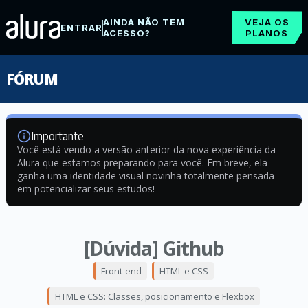
AINDA NÃO TEM
VEJA OS
ENTRAR
ACESSO?
PLANOS
FÓRUM
Importante
Você está vendo a versão anterior da nova experiência da
Alura que estamos preparando para você. Em breve, ela
ganha uma identidade visual novinha totalmente pensada
em potencializar seus estudos!
[Dúvida] Github
Front-end
HTML e CSS
HTML e CSS: Classes, posicionamento e Flexbox