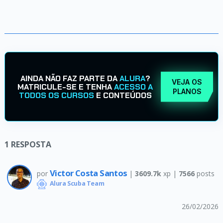
AINDA NÃO FAZ PARTE DA
ALURA
?
VEJA OS
MATRICULE-SE E TENHA
ACESSO A
PLANOS
TODOS OS CURSOS
E CONTEÚDOS
1
RESPOSTA
Victor Costa Santos
por
|
3609.7k
xp |
7566
posts
Alura Scuba Team
26/02/2026