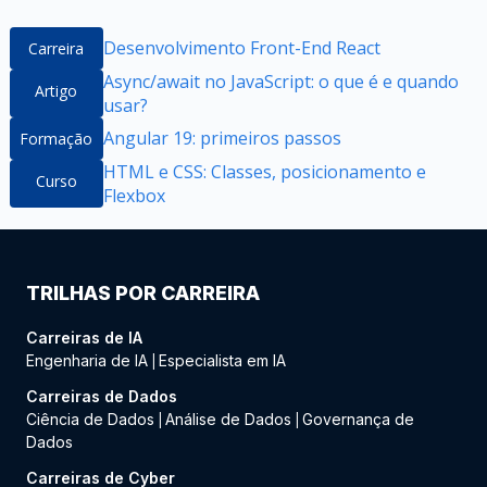
Desenvolvimento Front-End React
Carreira
Async/await no JavaScript: o que é e quando
Artigo
usar?
Angular 19: primeiros passos
Formação
HTML e CSS: Classes, posicionamento e
Curso
Flexbox
TRILHAS POR CARREIRA
Carreiras de IA
Engenharia de IA
Especialista em IA
|
Carreiras de Dados
Ciência de Dados
Análise de Dados
Governança de
|
|
Dados
Carreiras de Cyber