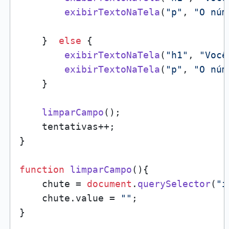
exibirTextoNaTela
(
"p"
, 
"O núm
    }  
else
 {      

exibirTextoNaTela
(
"h1"
, 
"Você
exibirTextoNaTela
(
"p"
, 
"O núm
    }

limparCampo
();

    tentativas++;

}

function
limparCampo
(
){

    chute = 
document
.
querySelector
(
"i
    chute.
value
 = 
""
;

}
