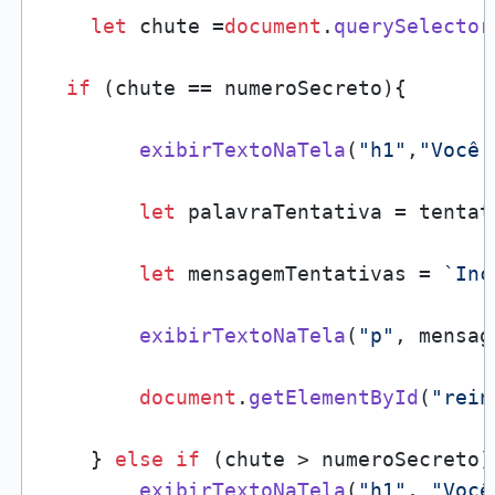
let
 chute =
document
.
querySelector
if
 (chute == numeroSecreto){ 

exibirTextoNaTela
(
"h1"
,
"Você 
let
 palavraTentativa = tentat
let
 mensagemTentativas = 
`Inc
exibirTextoNaTela
(
"p"
, mensag
document
.
getElementById
(
"rein
    } 
else
if
 (chute > numeroSecreto) 
exibirTextoNaTela
(
"h1"
, 
"Você