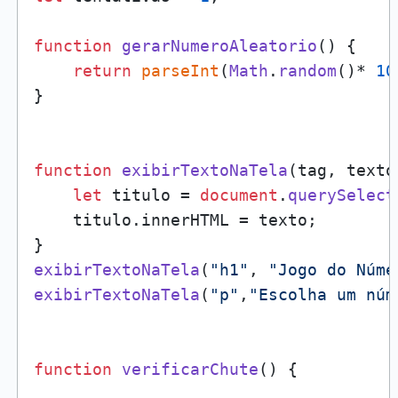
function
gerarNumeroAleatorio
(
) { 

return
parseInt
(
Math
.
random
()* 
10
}

function
exibirTextoNaTela
(
tag, texto
let
 titulo = 
document
.
querySelect
    titulo.
innerHTML
 = texto;

exibirTextoNaTela
(
"h1"
, 
"Jogo do Núme
exibirTextoNaTela
(
"p"
,
"Escolha um núm
function
verificarChute
(
) {
