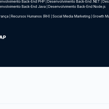
envolvimento Back-End PHP
Desenvolvimento Back-End .NET
Des
|
|
envolvimento Back-End Java
Desenvolvimento Back-End Node.js
|
rança
Recursos Humanos (RH)
Social Media Marketing
Growth Ma
|
|
|
IAP