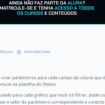
AINDA NÃO FAZ PARTE DA
ALURA
?
MATRICULE-SE E TENHA
ACESSO A TODOS
OS CURSOS
E CONTEÚDOS
337
posts
Alura Scuba Team
riar parâmetros para cada campo da coluna que dese
omum na planilha do Sheets.
ulado para cada gráfico que você irá filtrar, pode u
se o valor do parâmetro correspondente e conecte 