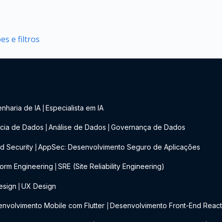
s e filtros
nharia de IA
Especialista em IA
|
cia de Dados
Análise de Dados
Governança de Dados
|
|
d Security
AppSec: Desenvolvimento Seguro de Aplicações
|
form Engineering
SRE (Site Reliability Engineering)
|
esign
UX Design
|
nvolvimento Mobile com Flutter
Desenvolvimento Front-End Reac
|