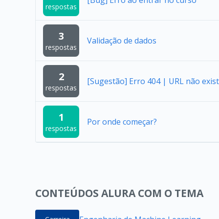
[Bug] Erro ao entrar no curso
respostas
3
Validação de dados
respostas
2
[Sugestão] Erro 404 | URL não exist
respostas
1
Por onde começar?
respostas
CONTEÚDOS ALURA COM O TEMA