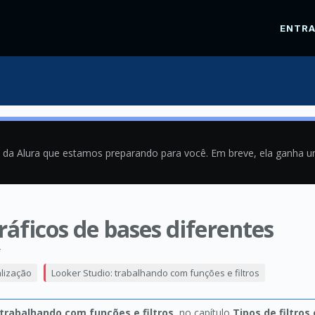
ENTR
a da Alura que estamos preparando para você. Em breve, ela ganha 
gráficos de bases diferentes
4
alização
Looker Studio: trabalhando com funções e filtros
 trabalhando com funções e filtros
, no capítulo
Tipos de filtros