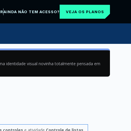
VEJA OS PLANOS
AR
AINDA NÃO TEM ACESSO?
uma identidade visual novinha totalmente pensada em
 e controles
e atividade
Controle de listas