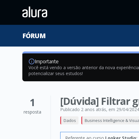
FÓRUM
Importante
Você está vendo a versão anterior da nova experiênci
potencializar seus estudos!
[Dúvida] Filtrar 
1
Publicado 2 anos atrás
, em 29/04/202
resposta
Dados
Business Intelligence & Visu
Referente ao curso
Looker Studio: