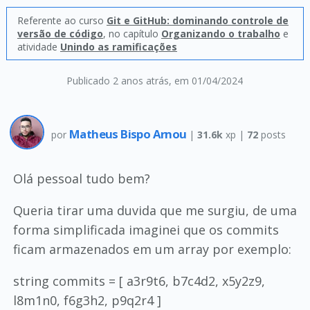
Referente ao curso
Git e GitHub: dominando controle de
versão de código
, no capítulo
Organizando o trabalho
e
atividade
Unindo as ramificações
Publicado 2 anos atrás
, em 01/04/2024
Matheus Bispo Arnou
por
|
31.6k
xp |
72
posts
Olá pessoal tudo bem?
Queria tirar uma duvida que me surgiu, de uma
forma simplificada imaginei que os commits
ficam armazenados em um array por exemplo:
string commits = [ a3r9t6, b7c4d2, x5y2z9,
l8m1n0, f6g3h2, p9q2r4 ]