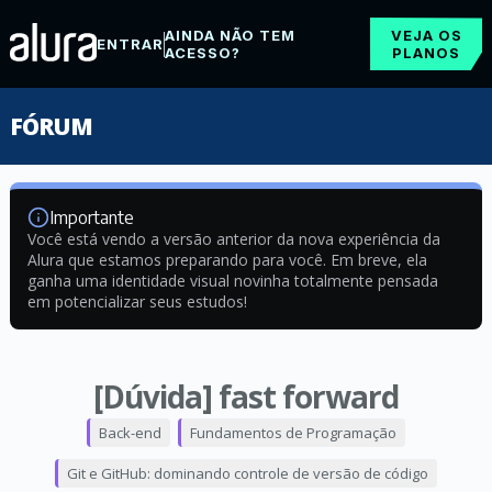
AINDA NÃO TEM
VEJA OS
ENTRAR
ACESSO?
PLANOS
FÓRUM
Importante
Você está vendo a versão anterior da nova experiência da
Alura que estamos preparando para você. Em breve, ela
ganha uma identidade visual novinha totalmente pensada
em potencializar seus estudos!
[Dúvida] fast forward
Back-end
Fundamentos de Programação
Git e GitHub: dominando controle de versão de código