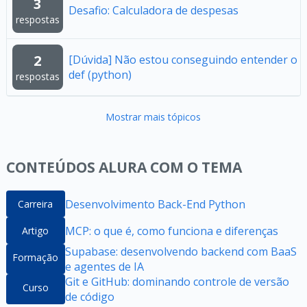
3
Desafio: Calculadora de despesas
respostas
2
[Dúvida] Não estou conseguindo entender o
def (python)
respostas
Mostrar mais tópicos
CONTEÚDOS ALURA COM O TEMA
Desenvolvimento Back-End Python
Carreira
MCP: o que é, como funciona e diferenças
Artigo
Supabase: desenvolvendo backend com BaaS
Formação
e agentes de IA
Git e GitHub: dominando controle de versão
Curso
de código